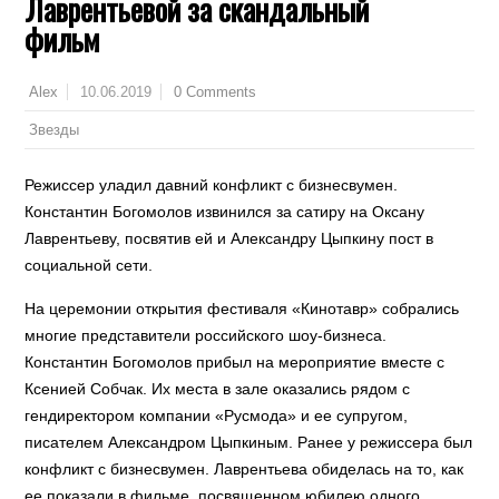
Лаврентьевой за скандальный
фильм
10.06.2019
0 Comments
Alex
Звезды
Режиссер уладил давний конфликт с бизнесвумен.
Константин Богомолов извинился за сатиру на Оксану
Лаврентьеву, посвятив ей и Александру Цыпкину пост в
социальной сети.
На церемонии открытия фестиваля «Кинотавр» собрались
многие представители российского шоу-бизнеса.
Константин Богомолов прибыл на мероприятие вместе с
Ксенией Собчак. Их места в зале оказались рядом с
гендиректором компании «Русмода» и ее супругом,
писателем Александром Цыпкиным. Ранее у режиссера был
конфликт с бизнесвумен. Лаврентьева обиделась на то, как
ее показали в фильме, посвященном юбилею одного