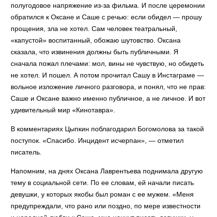
полугодовое напряжение из-за фильма. И после церемонии
обратился к Оксане и Саше с речью: если обидел — прошу
прощения, зла не хотел. Сам человек театральный,
«капустой» воспитанный, обожаю шутовство. Оксана
сказала, что извинения должны быть публичными. Я
сначала пожал плечами: мол, вины не чувствую, но обидеть
не хотел. И пошел. А потом прочитал Сашу в Инстаграме —
вольное изложение личного разговора, и понял, что не прав:
Саше и Оксане важно именно публичное, а не личное. И вот
удивительный мир «Кинотавра».
В комментариях Цыпкин поблагодарил Богомолова за такой
поступок. «Спасибо. Инцидент исчерпан», — отметил
писатель.
Напомним, на днях Оксана Лаврентьева поднимала другую
тему в социальной сети. По ее словам, ей начали писать
девушки, у которых якобы был роман с ее мужем. «Меня
предупреждали, что рано или поздно, по мере известности