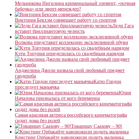
Мельникова Нигилина криминальный элемент, «ночная
бабочка» или эвент-менеждер?
Виктория Бекхэм совмещает работу со спортом
Леди Гага
вставит бриллиантовую челюсть
Волкова представит коллекцию эксклюзивной обуви
Кэти Топурия определилась со свадебным нарядом
Анджелина Джоли назвала свой любимый предмет
гардероба
Катю Гордон
преследует маньячка
Юлия
Началова призналась от кого беременна
Самая красивая актриса российского кинематографа
сидит дома без ролей
Товарищу Саахову – 90!
Кристине Орбакайте наворожили родить мальчика