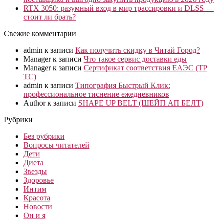
RTX 3050: разумный вход в мир трассировки и DLSS —
стоит ли брать?
Свежие комментарии
admin
к записи
Как получить скидку в Читай Город?
Manager
к записи
Что такое сервис доставки еды
Manager
к записи
Сертификат соответствия ЕАЭС (ТР
ТС)
admin
к записи
Типография Быстрый Клик:
профессиональное тиснение ежедневников
Author
к записи
SHAPE UP BELT (ШЕЙП АП БЕЛТ)
Рубрики
Без рубрики
Вопросы читателей
Дети
Диета
Звезды
Здоровье
Интим
Красота
Новости
Он и я