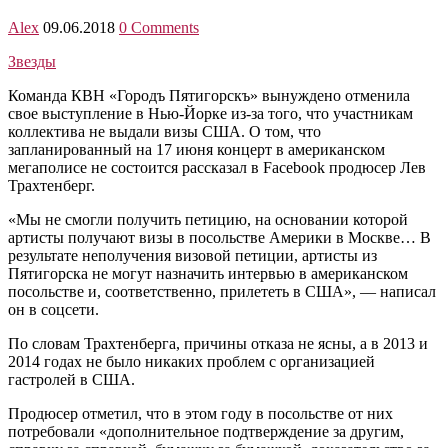
Alex
09.06.2018
0 Comments
Звезды
Команда КВН «Городъ Пятигорскъ» вынуждено отменила
свое выступление в Нью-Йорке из-за того, что участникам
коллектива не выдали визы США. О том, что
запланированный на 17 июня концерт в американском
мегаполисе не состоится рассказал в Facebook продюсер Лев
Трахтенберг.
«Мы не смогли получить петицию, на основании которой
артисты получают визы в посольстве Америки в Москве… В
результате неполучения визовой петиции, артисты из
Пятигорска не могут назначить интервью в американском
посольстве и, соответственно, прилететь в США», — написал
он в соцсети.
По словам Трахтенберга, причины отказа не ясны, а в 2013 и
2014 годах не было никаких проблем с организацией
гастролей в США.
Продюсер отметил, что в этом году в посольстве от них
потребовали «дополнительное подтверждение за другим,