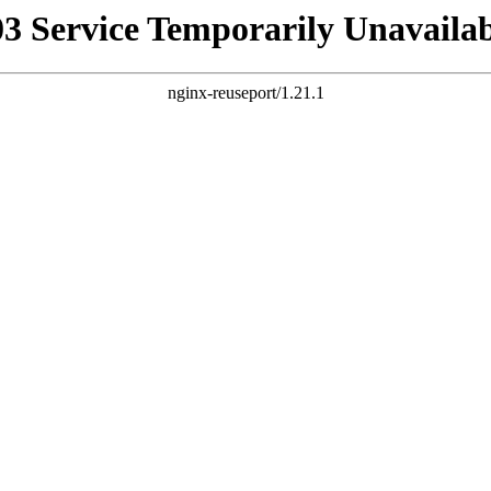
03 Service Temporarily Unavailab
nginx-reuseport/1.21.1