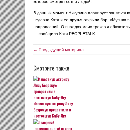
которое смотрят сотни людей.
В данный момент Никулина планирует заняться ка
недавно Катя и ее друзья открыли бар. «Музыка 
направлений. О выходах моих треков я обязатель
— сообщила Катя PEOPLETALK.
← Предыдущий материал
Смотрите также
Известную актрису Лизу
Боярскую превратили в
настоящую Бабу-Ягу