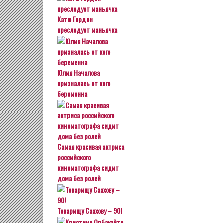
Катю Гордон
преследует маньячка
Юлия Началова
призналась от кого
беременна
Самая красивая актриса
российского
кинематографа сидит
дома без ролей
Товарищу Саахову – 90!