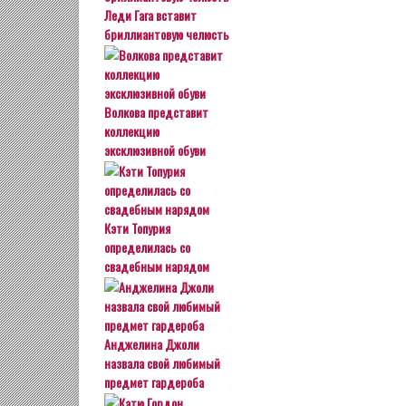
Леди Гага вставит
бриллиантовую челюсть
Волкова представит
коллекцию
эксклюзивной обуви
Кэти Топурия
определилась со
свадебным нарядом
Анджелина Джоли
назвала свой любимый
предмет гардероба