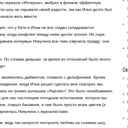
сле сериала «Интерны», выбрал в финале эффектную
ти-шоу не скрывали своей радости, так как Илья долго был
начала жить вместе.
, что у Кати и Ильи не все гладко складывается.
ку, когда конфликт между ними достиг апогея. Но пара
авнем интервью Никулина все-таки озвучила правду: они
ми. По словам девушки, за время их отношений было много
ет.
Св
, занимались дайвингом, плавали с дельфинами. Кроме
 рождения, когда Илья решил сделать мне сюрприз: мы
авль на громко рычащем «Харлее»! Это было незабываемо,
ал для нас настоящим погодным испытанием, которое мы
не, открыл багажник, и там было просто море цветов (к
оделилась Никулина с журналистами.
, ведь так непросто построить любовь на съемках шоу,