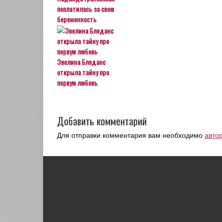
поплатилась за свою
беременность
Эвелина Бледанс
открыла тайну про
первую любовь
Добавить комментарий
Для отправки комментария вам необходимо
авто