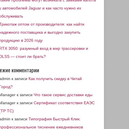
Какие проблемы могут возникать с замками капота
у автомобилей Jaguar и как часто нужно их
обслуживать
Трикотаж оптом от производителя: как найти
надежного поставщика и выгодно закупить
продукцию в 2026 году
RTX 3050: разумный вход в мир трассировки и
DLSS — стоит ли брать?
ежие комментарии
admin
к записи
Как получить скидку в Читай
Город?
Manager
к записи
Что такое сервис доставки еды
Manager
к записи
Сертификат соответствия ЕАЭС
(ТР ТС)
admin
к записи
Типография Быстрый Клик:
профессиональное тиснение ежедневников