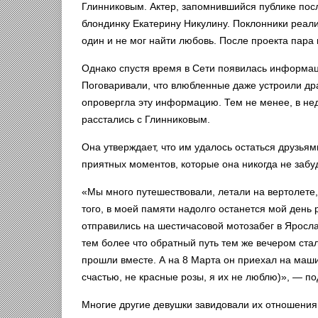
Глинниковым. Актер, запомнившийся публике по
блондинку Екатерину Никулину. Поклонники реали
один и не мог найти любовь. После проекта пара 
Однако спустя время в Сети появилась информация
Поговаривали, что влюбленные даже устроили дра
опровергла эту информацию. Тем не менее, в нед
расстались с Глинниковым.
Она утверждает, что им удалось остаться друзья
приятных моментов, которые она никогда не забуд
«Мы много путешествовали, летали на вертолете
того, в моей памяти надолго останется мой день
отправились на шестичасовой мотозабег в Яросл
тем более что обратный путь тем же вечером ст
прошли вместе. А на 8 Марта он приехал на маши
счастью, не красные розы, я их не люблю)», — п
Многие другие девушки завидовали их отношениям