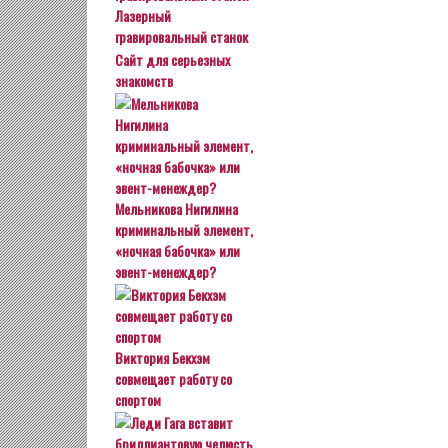
Лазерный
гравировальный станок
Сайт для серьезных
знакомств
Мельникова Нигилина
криминальный элемент,
«ночная бабочка» или
эвент-менеждер?
Виктория Бекхэм
совмещает работу со
спортом