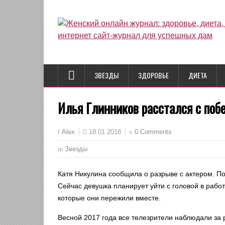
ЗВЕЗДЫ
ЗДОРОВЬЕ
ДИЕТА
Илья Глинников расстался с по
18.01.2018
0 Comments
Alex
Звезды
Катя Никулина сообщила о разрыве с актером. По
Сейчас девушка планирует уйти с головой в рабо
которые они пережили вместе.
Весной 2017 года все телезрители наблюдали за 