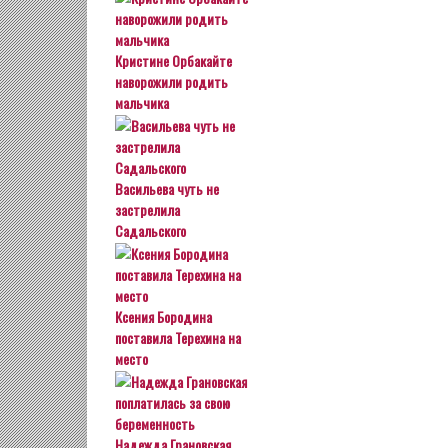
Кристине Орбакайте
наворожили родить
мальчика
Васильева чуть не
застрелила
Садальского
Ксения Бородина
поставила Терехина на
место
Надежда Грановская