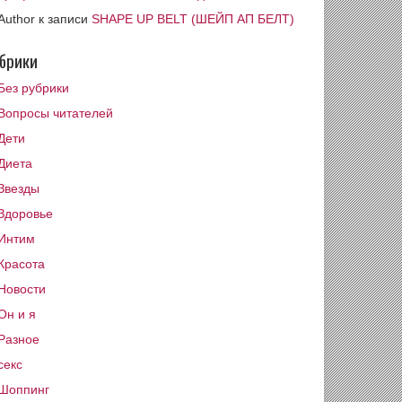
Author
к записи
SHAPE UP BELT (ШЕЙП АП БЕЛТ)
брики
Без рубрики
Вопросы читателей
Дети
Диета
Звезды
Здоровье
Интим
Красота
Новости
Он и я
Разное
секс
Шоппинг