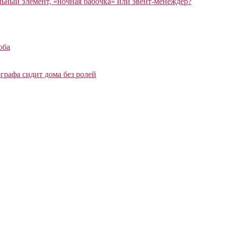
ный элемент, «ночная бабочка» или эвент-менеждер?
оба
графа сидит дома без ролей