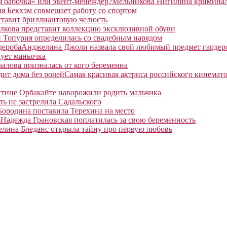
Мельникова Нигилина криминаль
я Бекхэм совмещает работу со спортом
ставит бриллиантовую челюсть
лкова представит коллекцию эксклюзивной обуви
 Топурия определилась со свадебным нарядом
Анджелина Джоли назвала свой любимый предмет гардер
ует маньячка
алова призналась от кого беременна
Самая красивая актриса российского кинемато
тине Орбакайте наворожили родить мальчика
ть не застрелила Садальского
Бородина поставила Терехина на место
Надежда Грановская поплатилась за свою беременность
елина Бледанс открыла тайну про первую любовь