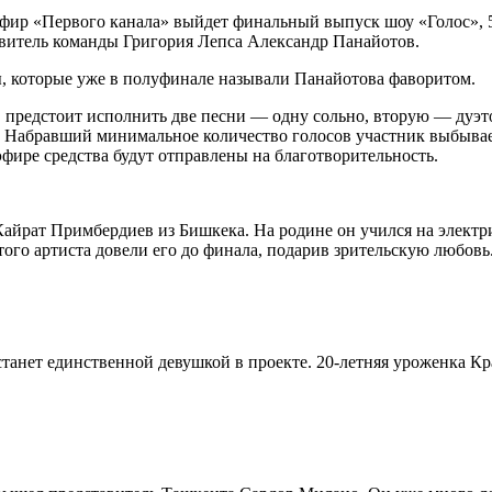
эфир «Первого канала» выйдет финальный выпуск шоу «Голос», 5 
тавитель команды Григория Лепса Александр Панайотов.
ы, которые уже в полуфинале называли Панайотова фаворитом.
в предстоит исполнить две песни — одну сольно, вторую — дуэт
 Набравший минимальное количество голосов участник выбывает
эфире средства будут отправлены на благотворительность.
айрат Примбердиев из Бишкека. На родине он учился на электри
того артиста довели его до финала, подарив зрительскую любовь
анет единственной девушкой в проекте. 20-летняя уроженка Кр