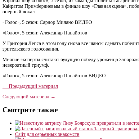
В финал шоу «Голос», 5 сезон, из команды Полины Гагариной 
Кайратом Примбердиевым в финале шоу «Главная сцена», побед
оперный вокал.
«Голос», 5 сезон: Сардор Милано ВИДЕО
«Голос», 5 сезон: Александр Панайотов
У Григория Лепса в этом году снова все шансы сделать побед
зрительского голосования.
Многие эксперты считают будущую победу уроженца Запорожск
невероятный триумф.
«Голос», 5 сезон: Александр Панайотов ВИДЕО
← Предыдущий материал
Следующий материал →
Смотрите также
Лазерный гравирова
Сайт для серьезных знакомств