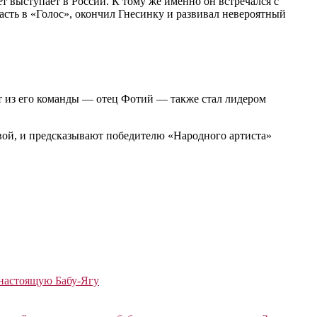
 выступает в России. К тому же именно он встречался с
сть в «Голос», окончил Гнесинку и развивал невероятный
ст из его команды — отец Фотий — также стал лидером
ой, и предсказывают победителю «Народного артиста»
 настоящую Бабу-Ягу