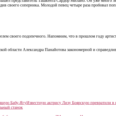
вышел представитель Ташкента Сардор Милано. Он уже много лет
ив своего соперника. Молодой певец четыре раза пробовал попа
ителем своего подопечного. Напомним, что в прошлом году арти
ой области Александра Панайотова закономерной и справедлив
Известную актрису Лизу Боярскую превратили в
льный станок