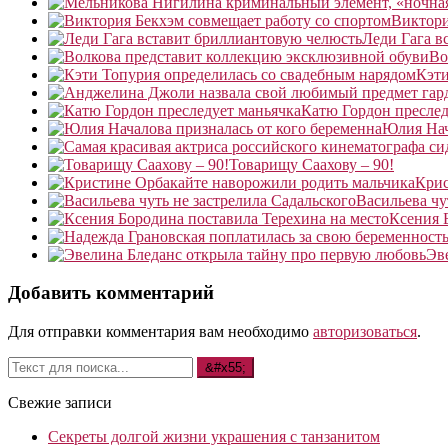
Виктори
Леди Гага в
Во
Кэти
Катю Гордон преслед
Юлия Нач
Товарищу Саахову – 90!
Крис
Васильева чу
Ксения 
Эв
Добавить комментарий
Для отправки комментария вам необходимо
авторизоваться
.
Свежие записи
Секреты долгой жизни украшения с танзанитом