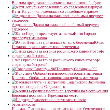
Волкова представит коллекцию эксклюзивной обуви
Кэти Топурия определилась со свадебным нарядом
Анджелина Джоли назвала свой любимый предмет
гардероба
Катю Гордон
преследует маньячка
Юлия
Началова призналась от кого беременна
Самая красивая актриса российского кинематографа
сидит дома без ролей
Товарищу Саахову – 90!
Кристине Орбакайте наворожили родить мальчика
Васильева
чуть не застрелила Садальского
Ксения
Бородина поставила Терехина на место
Надежда Грановская поплатилась за свою беременность