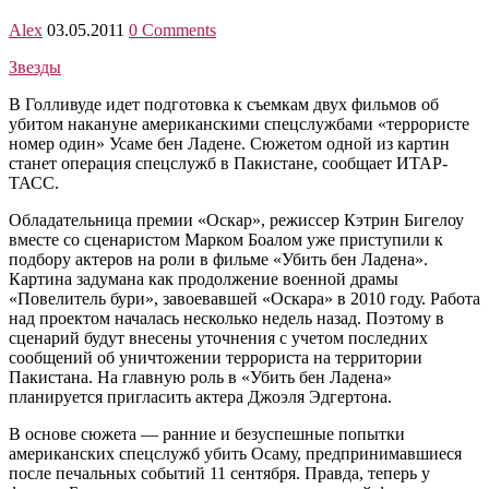
Alex
03.05.2011
0 Comments
Звезды
В Голливуде идет подготовка к съемкам двух фильмов об
убитом накануне американскими спецслужбами «террористе
номер один» Усаме бен Ладене. Сюжетом одной из картин
станет операция спецслужб в Пакистане, сообщает ИТАР-
ТАСС.
Обладательница премии «Оскар», режиссер Кэтрин Бигелоу
вместе со сценаристом Марком Боалом уже приступили к
подбору актеров на роли в фильме «Убить бен Ладена».
Картина задумана как продолжение военной драмы
«Повелитель бури», завоевавшей «Оскара» в 2010 году. Работа
над проектом началась несколько недель назад. Поэтому в
сценарий будут внесены уточнения с учетом последних
сообщений об уничтожении террориста на территории
Пакистана. На главную роль в «Убить бен Ладена»
планируется пригласить актера Джоэля Эдгертона.
В основе сюжета — ранние и безуспешные попытки
американских спецслужб убить Осаму, предпринимавшиеся
после печальных событий 11 сентября. Правда, теперь у