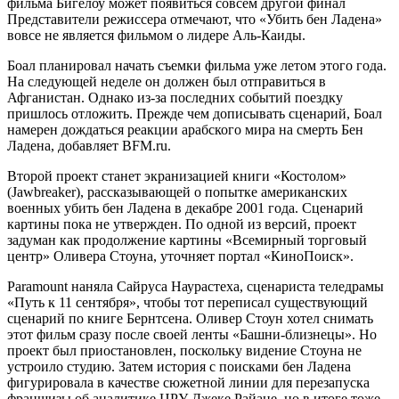
фильма Бигелоу может появиться совсем другой финал
Представители режиссера отмечают, что «Убить бен Ладена»
вовсе не является фильмом о лидере Аль-Каиды.
Боал планировал начать съемки фильма уже летом этого года.
На следующей неделе он должен был отправиться в
Афганистан. Однако из-за последних событий поездку
пришлось отложить. Прежде чем дописывать сценарий, Боал
намерен дождаться реакции арабского мира на смерть Бен
Ладена, добавляет BFM.ru.
Второй проект станет экранизацией книги «Костолом»
(Jawbreaker), рассказывающей о попытке американских
военных убить бен Ладена в декабре 2001 года. Сценарий
картины пока не утвержден. По одной из версий, проект
задуман как продолжение картины «Всемирный торговый
центр» Оливера Стоуна, уточняет портал «КиноПоиск».
Paramount наняла Сайруса Наурастеха, сценариста теледрамы
«Путь к 11 сентября», чтобы тот переписал существующий
сценарий по книге Бернтсена. Оливер Стоун хотел снимать
этот фильм сразу после своей ленты «Башни-близнецы». Но
проект был приостановлен, поскольку видение Стоуна не
устроило студию. Затем история с поисками бен Ладена
фигурировала в качестве сюжетной линии для перезапуска
франшизы об аналитике ЦРУ Джеке Райане, но в итоге тоже