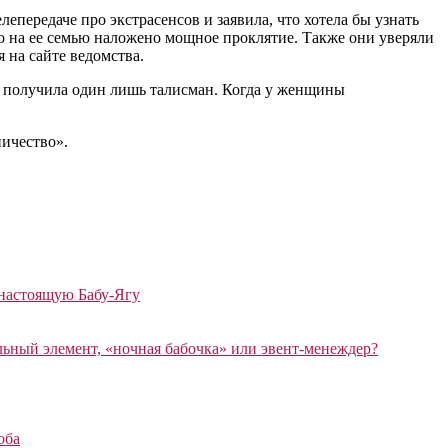
епередаче про экстрасенсов и заявила, что хотела бы узнать
то на ее семью наложено мощное проклятие. Также они уверяли
 на сайте ведомства.
ен получила один лишь талисман. Когда у женщины
ничество».
 настоящую Бабу-Ягу
ный элемент, «ночная бабочка» или эвент-менеждер?
оба