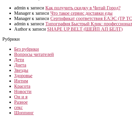
admin
к записи
Как получить скидку в Читай Город?
Manager
к записи
Что такое сервис доставки еды
Manager
к записи
Сертификат соответствия ЕАЭС (ТР ТС
admin
к записи
Типография Быстрый Клик: профессионал
Author
к записи
SHAPE UP BELT (ШЕЙП АП БЕЛТ)
Рубрики
Без рубрики
Вопросы читателей
Дети
Диета
Звезды
Здоровье
Интим
Красота
Новости
Он и я
Разное
секс
Шоппинг