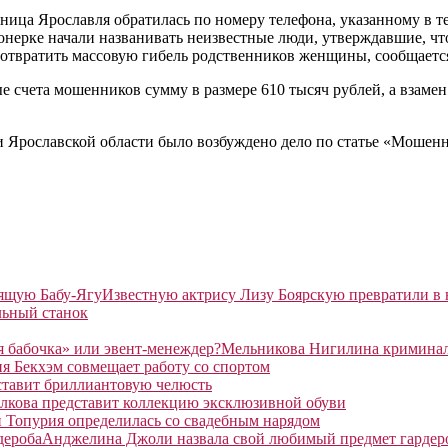
ница Ярославля обратилась по номеру телефона, указанному в тел
сионерке начали названивать неизвестные люди, утверждавшие, ч
отвратить массовую гибель родственников женщины, сообщается
ые счета мошенников сумму в размере 610 тысяч рублей, а взам
и Ярославской области было возбуждено дело по статье «Мошен
Известную актрису Лизу Боярскую превратили в
льный станок
Мельникова Нигилина криминаль
я Бекхэм совмещает работу со спортом
ставит бриллиантовую челюсть
лкова представит коллекцию эксклюзивной обуви
 Топурия определилась со свадебным нарядом
Анджелина Джоли назвала свой любимый предмет гардер