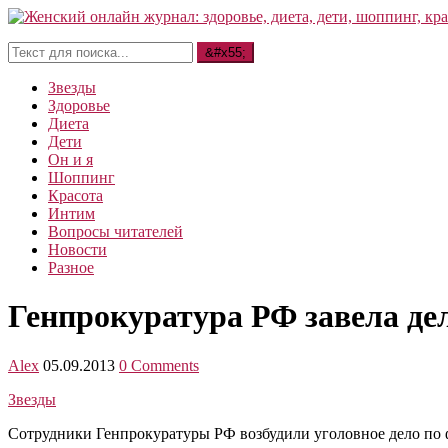
Звезды
Здоровье
Диета
Дети
Он и я
Шоппинг
Красота
Интим
Вопросы читателей
Новости
Разное
Генпрокуратура РФ завела дел
Alex
05.09.2013
0 Comments
Звезды
Сотрудники Генпрокуратуры РФ возбудили уголовное дело по ф