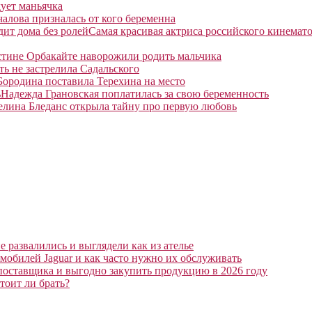
ует маньячка
алова призналась от кого беременна
Самая красивая актриса российского кинемато
тине Орбакайте наворожили родить мальчика
ть не застрелила Садальского
Бородина поставила Терехина на место
Надежда Грановская поплатилась за свою беременность
елина Бледанс открыла тайну про первую любовь
 развалились и выглядели как из ателье
мобилей Jaguar и как часто нужно их обслуживать
поставщика и выгодно закупить продукцию в 2026 году
тоит ли брать?