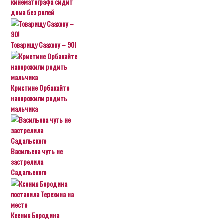
кинематографа сидит
дома без ролей
Товарищу Саахову – 90!
Кристине Орбакайте
наворожили родить
мальчика
Васильева чуть не
застрелила
Садальского
Ксения Бородина