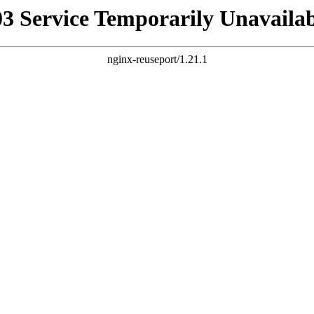
03 Service Temporarily Unavailab
nginx-reuseport/1.21.1