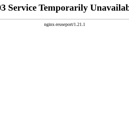
03 Service Temporarily Unavailab
nginx-reuseport/1.21.1