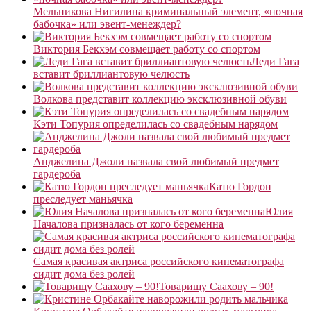
Мельникова Нигилина криминальный элемент, «ночная
бабочка» или эвент-менеждер?
Виктория Бекхэм совмещает работу со спортом
Леди Гага
вставит бриллиантовую челюсть
Волкова представит коллекцию эксклюзивной обуви
Кэти Топурия определилась со свадебным нарядом
Анджелина Джоли назвала свой любимый предмет
гардероба
Катю Гордон
преследует маньячка
Юлия
Началова призналась от кого беременна
Самая красивая актриса российского кинематографа
сидит дома без ролей
Товарищу Саахову – 90!