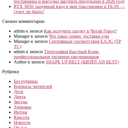
поставщика и выгодно закупить продукцию в 2026 году
RTX 3050: разумный вход в мир трассировки и DLSS —
стоит ли брать?
Свежие комментарии
admin
к записи
Как получить скидку в Читай Город?
Manager
к записи
Что такое сервис доставки еды
Manager
к записи
Сертификат соответствия ЕАЭС (ТР
ТС)
admin
к записи
Типография Быстрый Клик:
профессиональное тиснение ежедневников
Author
к записи
SHAPE UP BELT (ШЕЙП АП БЕЛТ)
Рубрики
Без рубрики
Вопросы читателей
Дети
Диета
Звезды
Здоровье
Интим
Красота
Новости
Он и я