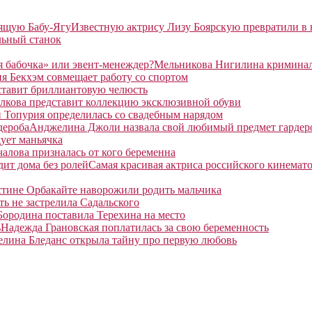
Известную актрису Лизу Боярскую превратили в
льный станок
Мельникова Нигилина криминаль
я Бекхэм совмещает работу со спортом
ставит бриллиантовую челюсть
лкова представит коллекцию эксклюзивной обуви
 Топурия определилась со свадебным нарядом
Анджелина Джоли назвала свой любимый предмет гардер
ует маньячка
алова призналась от кого беременна
Самая красивая актриса российского кинемато
тине Орбакайте наворожили родить мальчика
ть не застрелила Садальского
Бородина поставила Терехина на место
Надежда Грановская поплатилась за свою беременность
елина Бледанс открыла тайну про первую любовь