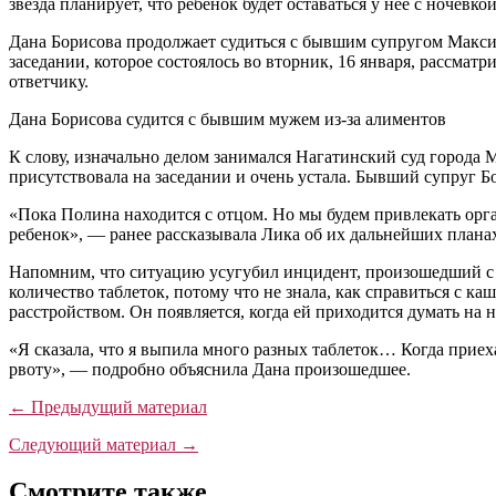
звезда планирует, что ребенок будет оставаться у неё с ночевкой
Дана Борисова продолжает судиться с бывшим супругом Максим
заседании, которое состоялось во вторник, 16 января, рассмат
ответчику.
Дана Борисова судится с бывшим мужем из-за алиментов
К слову, изначально делом занимался Нагатинский суд города 
присутствовала на заседании и очень устала. Бывший супруг Б
«Пока Полина находится с отцом. Но мы будем привлекать орга
ребенок», — ранее рассказывала Лика об их дальнейших плана
Напомним, что ситуацию усугубил инцидент, произошедший с 
количество таблеток, потому что не знала, как справиться с 
расстройством. Он появляется, когда ей приходится думать на 
«Я сказала, что я выпила много разных таблеток… Когда приеха
рвоту», — подробно объяснила Дана произошедшее.
← Предыдущий материал
Следующий материал →
Смотрите также