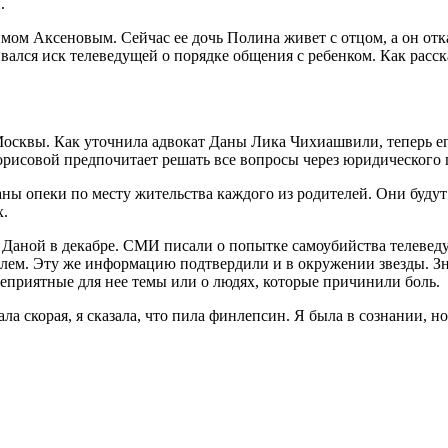
.
ом Аксеновым. Сейчас ее дочь Полина живет с отцом, а он отказ
ривался иск телеведущей о порядке общения с ребенком. Как расс
Москвы. Как уточнила адвокат Даны Лика Чихиашвили, теперь ег
орисовой предпочитает решать все вопросы через юридического 
ны опеки по месту жительства каждого из родителей. Они будут
х.
Даной в декабре. СМИ писали о попытке самоубийства телеведу
кашлем. Эту же информацию подтвердили и в окружении звезды. 
неприятные для нее темы или о людях, которые причинили боль.
ла скорая, я сказала, что пила финлепсин. Я была в сознании, н