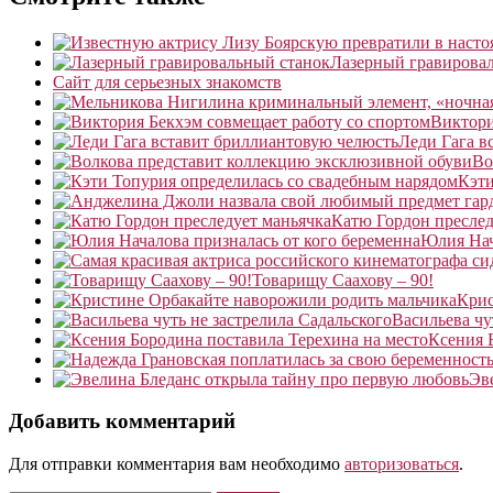
Лазерный гравирова
Сайт для серьезных знакомств
Виктори
Леди Гага в
Во
Кэти
Катю Гордон преслед
Юлия Нач
Товарищу Саахову – 90!
Крис
Васильева чу
Ксения 
Эв
Добавить комментарий
Для отправки комментария вам необходимо
авторизоваться
.