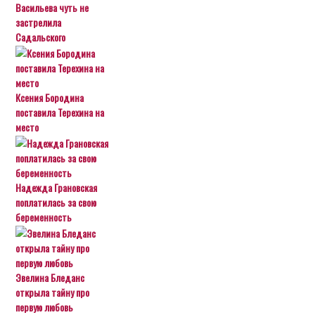
Васильева чуть не
застрелила
Садальского
Ксения Бородина
поставила Терехина на
место
Надежда Грановская
поплатилась за свою
беременность
Эвелина Бледанс
открыла тайну про
первую любовь