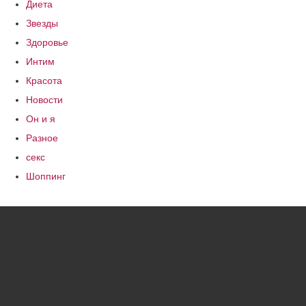
Диета
Звезды
Здоровье
Интим
Красота
Новости
Он и я
Разное
секс
Шоппинг