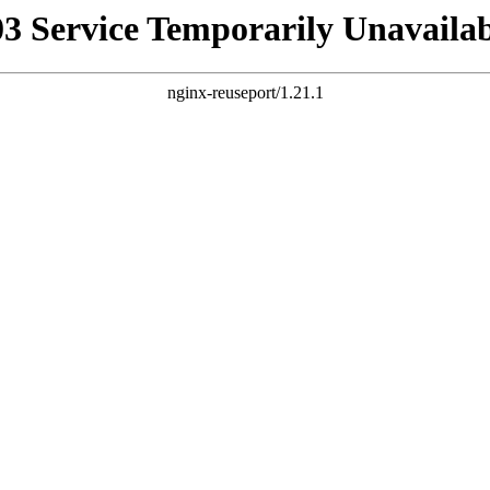
03 Service Temporarily Unavailab
nginx-reuseport/1.21.1