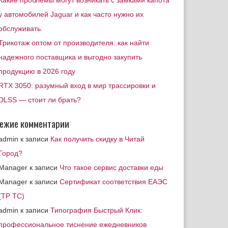
Какие проблемы могут возникать с замками капота
у автомобилей Jaguar и как часто нужно их
обслуживать
Трикотаж оптом от производителя: как найти
надежного поставщика и выгодно закупить
продукцию в 2026 году
RTX 3050: разумный вход в мир трассировки и
DLSS — стоит ли брать?
ежие комментарии
admin
к записи
Как получить скидку в Читай
Город?
Manager
к записи
Что такое сервис доставки еды
Manager
к записи
Сертификат соответствия ЕАЭС
(ТР ТС)
admin
к записи
Типография Быстрый Клик:
профессиональное тиснение ежедневников