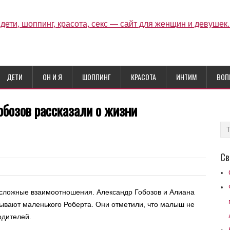
ДЕТИ
ОН И Я
ШОППИНГ
КРАСОТА
ИНТИМ
ВОП
обозов рассказали о жизни
Св
 сложные взаимоотношения. Александр Гобозов и Алиана
ывают маленького Роберта. Они отметили, что малыш не
одителей.