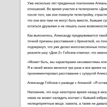
Уже несколько лет преданные поклонники Алианы 
отношений. Во время участия в телепроекте «Дом
после того, как они покинули телестройку, страст
что они все-таки не могут быть вместе, бывшие 
остаться друзьями и не лишать сына возможност
Как выяснилось, Александр придерживается такой
точной причины расставания с брюнеткой, но пони
подчеркнул, что уже делал многочисленные попыт
реалити-шоу «Дом-2» Гобозов отметил, что имен
«Может быть, мы характерами несовместимы или 
Я в своей жизни женился три раза и все время на
прокомментировал расставание с супругой Алекс
Александр Гобозов о разводе с Алианой: «Я остав
Напомним, что еще некоторое время назад в экс
никак не может наладить контакт с бывшей избра
нелицеприятные вещи, хамила, а также не давала