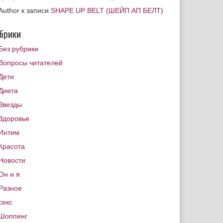
Author
к записи
SHAPE UP BELT (ШЕЙП АП БЕЛТ)
брики
Без рубрики
Вопросы читателей
Дети
Диета
Звезды
Здоровье
Интим
Красота
Новости
Он и я
Разное
секс
Шоппинг