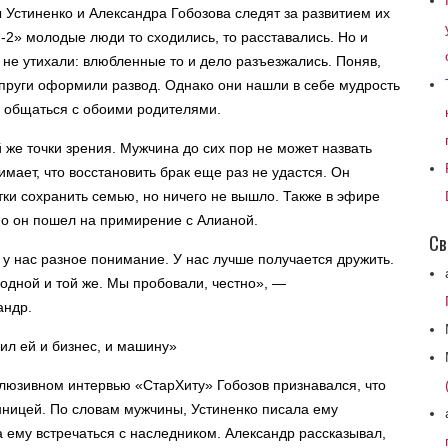
Устиненко и Александра Гобозова следят за развитием их
-2» молодые люди то сходились, то расставались. Но и
и не утихали: влюбленные то и дело разъезжались. Поняв,
супруги оформили развод. Однако они нашли в себе мудрость
и общаться с обоими родителями.
 же точки зрения. Мужчина до сих пор не может назвать
мает, что восстановить брак еще раз не удастся. Он
ки сохранить семью, но ничего не вышло. Также в эфире
но он пошел на примирение с Алианой.
Св
у нас разное понимание. У нас лучше получается дружить.
 одной и той же. Мы пробовали, честно», —
андр.
ил ей и бизнес, и машину»
клюзивном интервью «СтарХиту» Гобозов признавался, что
нницей. По словам мужчины, Устиненко писала ему
 ему встречаться с наследником. Александр рассказывал,