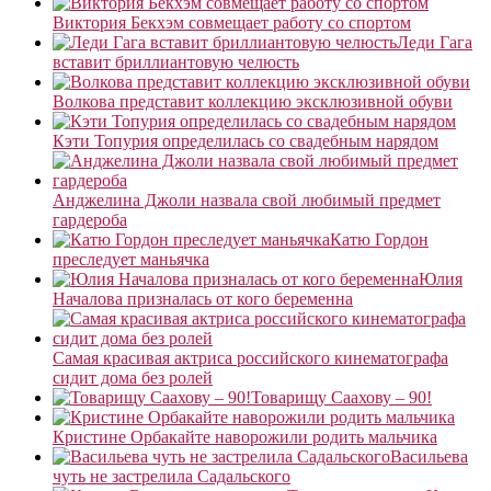
Виктория Бекхэм совмещает работу со спортом
Леди Гага
вставит бриллиантовую челюсть
Волкова представит коллекцию эксклюзивной обуви
Кэти Топурия определилась со свадебным нарядом
Анджелина Джоли назвала свой любимый предмет
гардероба
Катю Гордон
преследует маньячка
Юлия
Началова призналась от кого беременна
Самая красивая актриса российского кинематографа
сидит дома без ролей
Товарищу Саахову – 90!
Кристине Орбакайте наворожили родить мальчика
Васильева
чуть не застрелила Садальского