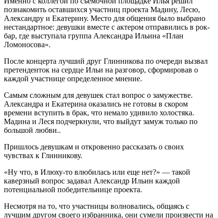
Именно с коллегой по съемочной площадке Илья решил
познакомить оставшихся участниц проекта Мадину, Лесю,
Александру и Екатерину. Место для общения было выбрано
нестандартное: девушки вместе с актером отправились в рок-
бар, где выступала группа Александра Ильина «План
Ломоносова».
После концерта лучший друг Глинникова по очереди вызвал
претенденток на сердце Ильи на разговор, сформировав о
каждой участнице определенное мнение.
Самым сложным для девушек стал вопрос о замужестве.
Александра и Екатерина оказались не готовы в скором
времени вступить в брак, что немало удивило холостяка.
Мадина и Леся подчеркнули, что выйдут замуж только по
большой любви..
Пришлось девушкам и откровенно рассказать о своих
чувствах к Глинникову.
«Ну что, в Илюху-то влюбилась или еще нет?» — такой
каверзный вопрос задавал Александр Ильин каждой
потенциальной победительнице проекта.
Несмотря на то, что участницы волновались, общаясь с
лучшим другом своего избранника, они сумели произвести на