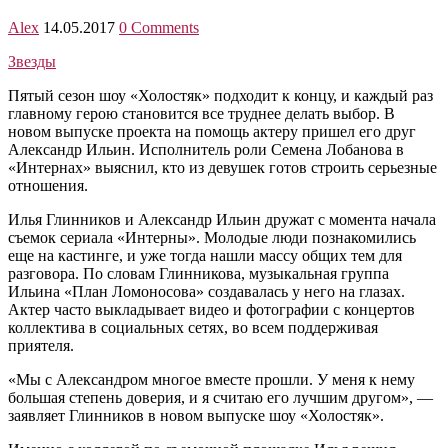
Alex
14.05.2017
0 Comments
Звезды
Пятый сезон шоу «Холостяк» подходит к концу, и каждый раз
главному герою становится все труднее делать выбор. В
новом выпуске проекта на помощь актеру пришел его друг
Александр Ильин. Исполнитель роли Семена Лобанова в
«Интернах» выяснил, кто из девушек готов строить серьезные
отношения.
Илья Глинников и Александр Ильин дружат с момента начала
съемок сериала «Интерны». Молодые люди познакомились
еще на кастинге, и уже тогда нашли массу общих тем для
разговора. По словам Глинникова, музыкальная группа
Ильина «План Ломоносова» создавалась у него на глазах.
Актер часто выкладывает видео и фотографии с концертов
коллектива в социальных сетях, во всем поддерживая
приятеля.
«Мы с Александром многое вместе прошли. У меня к нему
большая степень доверия, и я считаю его лучшим другом», —
заявляет Глинников в новом выпуске шоу «Холостяк».