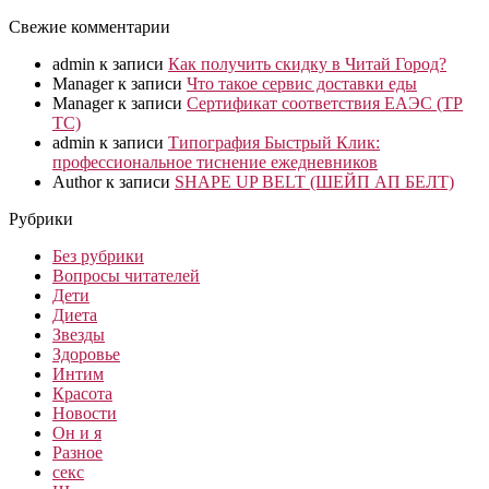
Свежие комментарии
admin
к записи
Как получить скидку в Читай Город?
Manager
к записи
Что такое сервис доставки еды
Manager
к записи
Сертификат соответствия ЕАЭС (ТР
ТС)
admin
к записи
Типография Быстрый Клик:
профессиональное тиснение ежедневников
Author
к записи
SHAPE UP BELT (ШЕЙП АП БЕЛТ)
Рубрики
Без рубрики
Вопросы читателей
Дети
Диета
Звезды
Здоровье
Интим
Красота
Новости
Он и я
Разное
секс