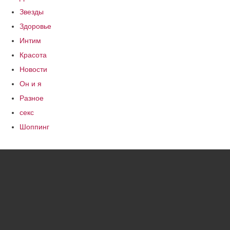
Звезды
Здоровье
Интим
Красота
Новости
Он и я
Разное
секс
Шоппинг