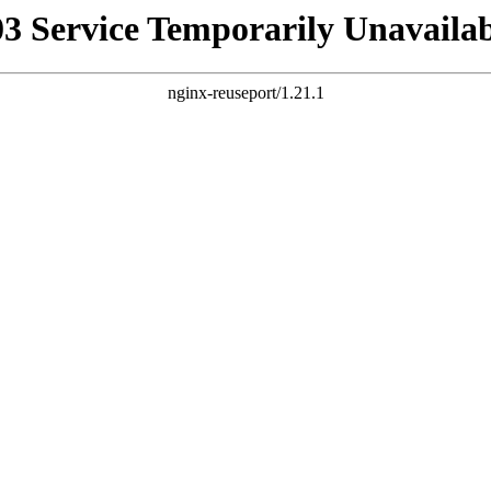
03 Service Temporarily Unavailab
nginx-reuseport/1.21.1