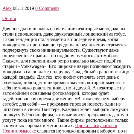
Alex
08.11.2019
0 Comments
Он и я
Для поездки в церковь на венчание некоторые молодожены
стали использовать даже двухэтажный лондонский автобус.
Такая тенденция стала заметно в последнее время, когда
молодожены при помощи средства передвижения стремятся
подчеркнуть свою индивидуальность. Существуют даже
определенные правила по подбору нужного автомобиля.
Скажем, для поклонников ретро идеально может подойти
старый «Volkswagen». Его широкие двери позволяют заходить
молодым в салон даже под ручку. Свадебный транспорт лицо
каждой свадьбы Для тех, кто любит отмечать этот день с
размахом, подойдет шикарный лимузин, который вместит в
себя не только родственников, но и друзей. А некоторые из
автомобилей оснащены фотокамерой, которая будет
задействована во время движения. «В этом случае я выберу
автобус для себя!» — прокомментировал новость один из
читателей в своем Твиттере. Каждый хочет выбрать лимузин
по вкусу В России фирм, которые могут предложить данную
услугу пока не так много. Такие фирмы расположены только
в крупных городах и мегаполисах.
Прокат лимузинов в
Невинномысске
славится не только широким выбором, но и