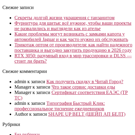
Свежие записи
Секреты долгой жизни украшения с танзанитом
Фурнитура для шитья: всё нужное, чтобы ваши проекты
не развалились и выглядели как из ателье
Какие проблемы могут возникать с замками капота у
автомобилей Jaguar и как часто нужно их обслуживать
Трикотаж оптом от производителя: как найти надежного
поставщика и выгодно закупить продукцию в 2026 году
RTX 3050: разумный вход в мир трассировки и DLSS —
стоит ли брать?
Свежие комментарии
admin
к записи
Как получить скидку в Читай Город?
Manager
к записи
Что такое сервис доставки еды
Manager
к записи
Сертификат соответствия ЕАЭС (ТР
ТС)
admin
к записи
Типография Быстрый Клик:
профессиональное тиснение ежедневников
Author
к записи
SHAPE UP BELT (ШЕЙП АП БЕЛТ)
Рубрики
Без рубрики