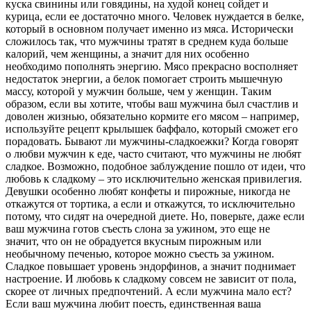
куска свинины или говядины, на худой конец сойдет и
курица, если ее достаточно много. Человек нуждается в белке,
который в основном получает именно из мяса. Исторически
сложилось так, что мужчины тратят в среднем куда больше
калорий, чем женщины, а значит для них особенно
необходимо пополнять энергию. Мясо прекрасно восполняет
недостаток энергии, а белок помогает строить мышечную
массу, которой у мужчин больше, чем у женщин. Таким
образом, если вы хотите, чтобы ваш мужчина был счастлив и
доволен жизнью, обязательно кормите его мясом – например,
используйте рецепт крылышек баффало, который сможет его
порадовать. Бывают ли мужчины-сладкоежки? Когда говорят
о любви мужчин к еде, часто считают, что мужчины не любят
сладкое. Возможно, подобное заблуждение пошло от идеи, что
любовь к сладкому – это исключительно женская привилегия.
Девушки особенно любят конфеты и пирожные, никогда не
откажутся от тортика, а если и откажутся, то исключительно
потому, что сидят на очередной диете. Но, поверьте, даже если
ваш мужчина готов съесть слона за ужином, это еще не
значит, что он не обрадуется вкусным пирожным или
необычному печенью, которое можно съесть за ужином.
Сладкое повышает уровень эндорфинов, а значит поднимает
настроение. И любовь к сладкому совсем не зависит от пола,
скорее от личных предпочтений. А если мужчина мало ест?
Если ваш мужчина любит поесть, единственная ваша