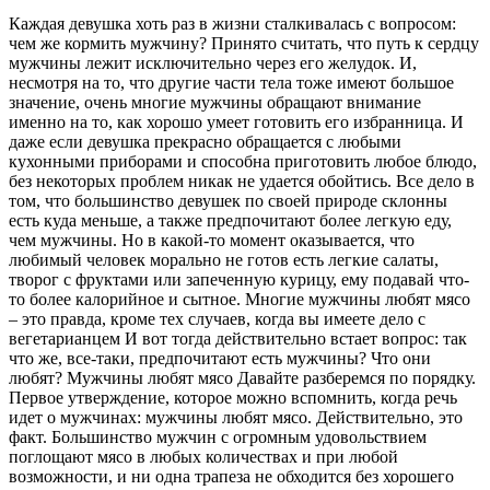
Каждая девушка хоть раз в жизни сталкивалась с вопросом:
чем же кормить мужчину? Принято считать, что путь к сердцу
мужчины лежит исключительно через его желудок. И,
несмотря на то, что другие части тела тоже имеют большое
значение, очень многие мужчины обращают внимание
именно на то, как хорошо умеет готовить его избранница. И
даже если девушка прекрасно обращается с любыми
кухонными приборами и способна приготовить любое блюдо,
без некоторых проблем никак не удается обойтись. Все дело в
том, что большинство девушек по своей природе склонны
есть куда меньше, а также предпочитают более легкую еду,
чем мужчины. Но в какой-то момент оказывается, что
любимый человек морально не готов есть легкие салаты,
творог с фруктами или запеченную курицу, ему подавай что-
то более калорийное и сытное. Многие мужчины любят мясо
– это правда, кроме тех случаев, когда вы имеете дело с
вегетарианцем И вот тогда действительно встает вопрос: так
что же, все-таки, предпочитают есть мужчины? Что они
любят? Мужчины любят мясо Давайте разберемся по порядку.
Первое утверждение, которое можно вспомнить, когда речь
идет о мужчинах: мужчины любят мясо. Действительно, это
факт. Большинство мужчин с огромным удовольствием
поглощают мясо в любых количествах и при любой
возможности, и ни одна трапеза не обходится без хорошего