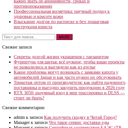
важно знать об анонимности, сроках и
противопоказаниях
Профессиональная косметика: научный подход к
здоровью и красоте кожи
Взыскание долгов по расписке и без: пошаговая
инструкция юриста
Свежие записи
Секреты долгой жизни украшения с танзанитом
Фурнитура для шитья: всё нужное, чтобы ваши проекты
не развалились и выглядели как из ателье
Какие проблемы могут возникать с замками капота у
автомобилей Jaguar и как часто нужно их обслуживать
Трикотаж оптом от производителя: как найти надежного
поставщика и выгодно закупить продукцию в 2026 году
RTX 3050: разумный вход в мир трассировки и DLSS —
стоит ли брать?
Свежие комментарии
admin
к записи
Как получить скидку в Читай Город?
Manager
к записи
Что такое сервис доставки еды
Manager
к записи
Сертификат соответствия ЕАЭС (ТР