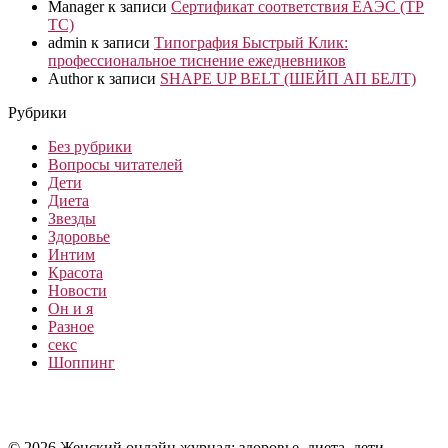
Manager
к записи
Сертификат соответствия ЕАЭС (ТР
ТС)
admin
к записи
Типография Быстрый Клик:
профессиональное тиснение ежедневников
Author
к записи
SHAPE UP BELT (ШЕЙП АП БЕЛТ)
Рубрики
Без рубрики
Вопросы читателей
Дети
Диета
Звезды
Здоровье
Интим
Красота
Новости
Он и я
Разное
секс
Шоппинг
© 2026 Женский онлайн журнал: здоровье, диета, дети,