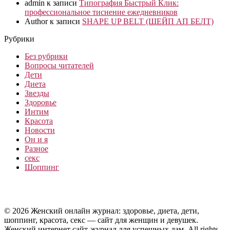
admin
к записи
Типография Быстрый Клик:
профессиональное тиснение ежедневников
Author
к записи
SHAPE UP BELT (ШЕЙП АП БЕЛТ)
Рубрики
Без рубрики
Вопросы читателей
Дети
Диета
Звезды
Здоровье
Интим
Красота
Новости
Он и я
Разное
секс
Шоппинг
© 2026 Женский онлайн журнал: здоровье, диета, дети,
шоппинг, красота, секс — сайт для женщин и девушек.
Женский интернет сайт-журнал для успешных дам. All rights