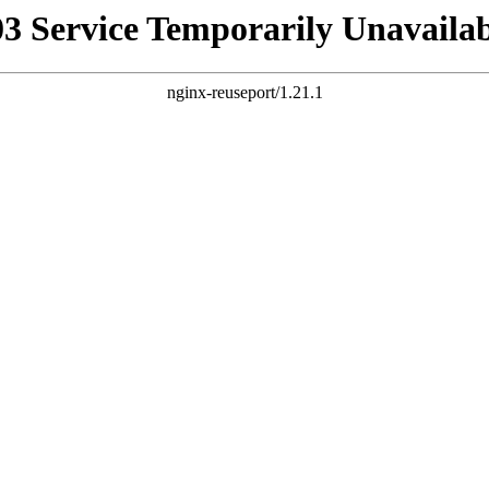
03 Service Temporarily Unavailab
nginx-reuseport/1.21.1