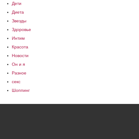
Дети
Диета
Звезды
Здоровье
Интим
Красота
Новости
Он и я
Разное
секс
Шоппинг