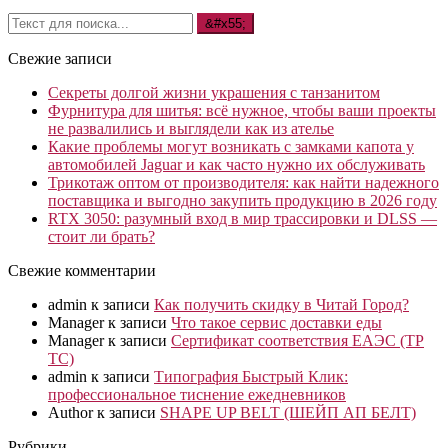
Свежие записи
Секреты долгой жизни украшения с танзанитом
Фурнитура для шитья: всё нужное, чтобы ваши проекты
не развалились и выглядели как из ателье
Какие проблемы могут возникать с замками капота у
автомобилей Jaguar и как часто нужно их обслуживать
Трикотаж оптом от производителя: как найти надежного
поставщика и выгодно закупить продукцию в 2026 году
RTX 3050: разумный вход в мир трассировки и DLSS —
стоит ли брать?
Свежие комментарии
admin
к записи
Как получить скидку в Читай Город?
Manager
к записи
Что такое сервис доставки еды
Manager
к записи
Сертификат соответствия ЕАЭС (ТР
ТС)
admin
к записи
Типография Быстрый Клик:
профессиональное тиснение ежедневников
Author
к записи
SHAPE UP BELT (ШЕЙП АП БЕЛТ)
Рубрики