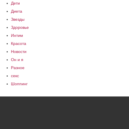
Дети
Диета
Звезды
Здоровье
Интим
Красота
Новости
Он и я
Разное
секс
Шоппинг