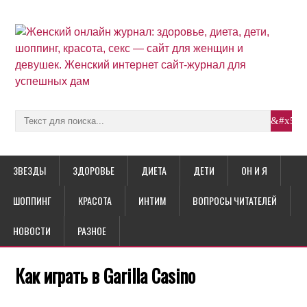
ЗВЕЗДЫ
ЗДОРОВЬЕ
ДИЕТА
ДЕТИ
ОН И Я
ШОППИНГ
КРАСОТА
ИНТИМ
ВОПРОСЫ ЧИТАТЕЛЕЙ
НОВОСТИ
РАЗНОЕ
Как играть в Garilla Casino