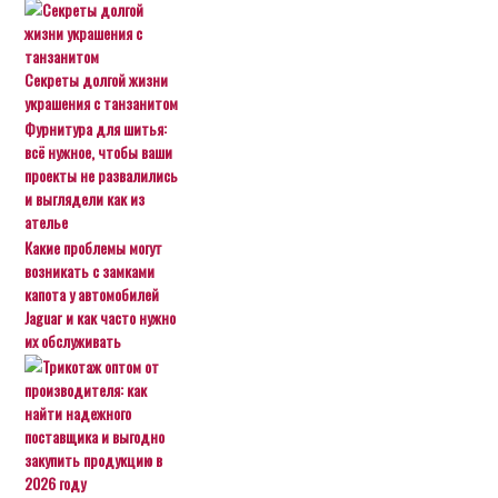
Секреты долгой жизни
украшения с танзанитом
Фурнитура для шитья:
всё нужное, чтобы ваши
проекты не развалились
и выглядели как из
ателье
Какие проблемы могут
возникать с замками
капота у автомобилей
Jaguar и как часто нужно
их обслуживать