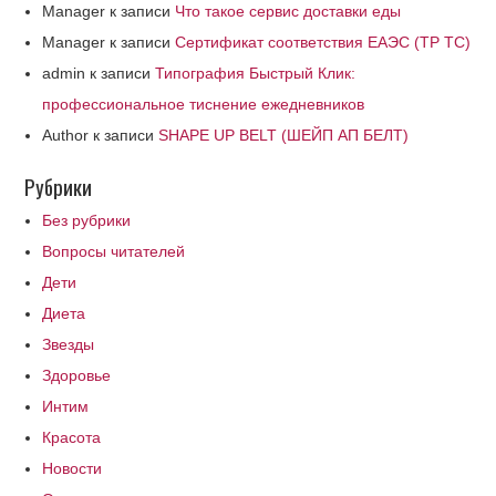
Manager
к записи
Что такое сервис доставки еды
Manager
к записи
Сертификат соответствия ЕАЭС (ТР ТС)
admin
к записи
Типография Быстрый Клик:
профессиональное тиснение ежедневников
Author
к записи
SHAPE UP BELT (ШЕЙП АП БЕЛТ)
Рубрики
Без рубрики
Вопросы читателей
Дети
Диета
Звезды
Здоровье
Интим
Красота
Новости