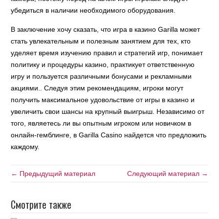
убедиться в наличии необходимого оборудования.
В заключение хочу сказать, что игра в казино Garilla может
стать увлекательным и полезным занятием для тех, кто
уделяет время изучению правил и стратегий игр, понимает
политику и процедуры казино, практикует ответственную
игру и пользуется различными бонусами и рекламными
акциями.. Следуя этим рекомендациям, игроки могут
получить максимальное удовольствие от игры в казино и
увеличить свои шансы на крупный выигрыш. Независимо от
того, являетесь ли вы опытным игроком или новичком в
онлайн-гемблинге, в Garilla Casino найдется что предложить
каждому.
← Предыдущий материал
Следующий материал →
Смотрите также