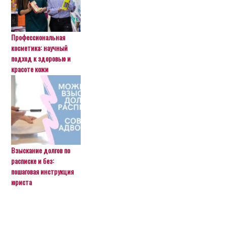
Профессиональная
косметика: научный
подход к здоровью и
красоте кожи
Взыскание долгов по
расписке и без:
пошаговая инструкция
юриста