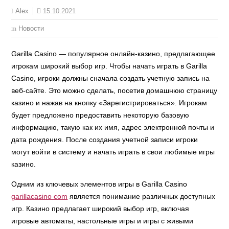
15.10.2021
Alex
Новости
Garilla Casino — популярное онлайн-казино, предлагающее
игрокам широкий выбор игр. Чтобы начать играть в Garilla
Casino, игроки должны сначала создать учетную запись на
веб-сайте. Это можно сделать, посетив домашнюю страницу
казино и нажав на кнопку «Зарегистрироваться». Игрокам
будет предложено предоставить некоторую базовую
информацию, такую как их имя, адрес электронной почты и
дата рождения. После создания учетной записи игроки
могут войти в систему и начать играть в свои любимые игры
казино.
Одним из ключевых элементов игры в Garilla Casino
garillacasino com
является понимание различных доступных
игр. Казино предлагает широкий выбор игр, включая
игровые автоматы, настольные игры и игры с живыми