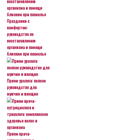
Праздники с
комфортом:
руководство по
восстановлению
организма и помощи
близким при похмелье
Прием уролога: полное
руководство для
мужчин и женщин
Прием врача-