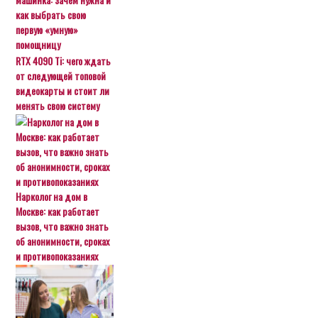
как выбрать свою
первую «умную»
помощницу
RTX 4090 Ti: чего ждать
от следующей топовой
видеокарты и стоит ли
менять свою систему
Нарколог на дом в
Москве: как работает
вызов, что важно знать
об анонимности, сроках
и противопоказаниях