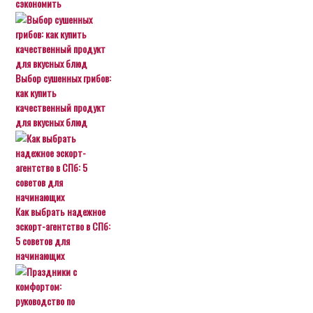
сэкономить
Выбор сушенных грибов:
как купить
качественный продукт
для вкусных блюд
Как выбрать надежное
эскорт-агентство в СПб:
5 советов для
начинающих