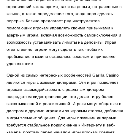
ограничений как на время, так и на деньги, потраченные в
казино, а также определение того, когда пора сделать
перерыв. Казино предлагает ряд инструментов,
помогающих игрокам управлять своими привычками к
азартным играм, включая возможность самоисключения и
возможность устанавливать лимиты на депозиты. Играя
ответственно, игроки могут сделать так, чтобы их
пребывание в казино оставалось веселым и приносило
удовольствие.
Одной из самых интересных особенностей Garilla Casino
являются игры с живыми дилерами. Эти игры позволяют
игрокам взаимодействовать с реальным дилером
посредством видеотрансляции, что делает игру более
захватывающей и реалистичной. Игроки могут общаться с
дилером и другими игроками за игровым столом, добавляя
в игры элемент общения. Для игры с живыми дилерами
требуется стабильное подключение к Интернету и веб-
камера, поэтому перед началом игры игрокам следует