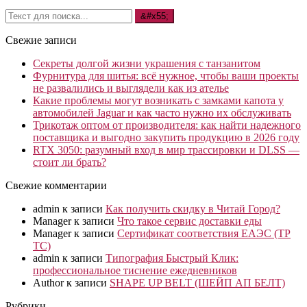
Свежие записи
Секреты долгой жизни украшения с танзанитом
Фурнитура для шитья: всё нужное, чтобы ваши проекты
не развалились и выглядели как из ателье
Какие проблемы могут возникать с замками капота у
автомобилей Jaguar и как часто нужно их обслуживать
Трикотаж оптом от производителя: как найти надежного
поставщика и выгодно закупить продукцию в 2026 году
RTX 3050: разумный вход в мир трассировки и DLSS —
стоит ли брать?
Свежие комментарии
admin
к записи
Как получить скидку в Читай Город?
Manager
к записи
Что такое сервис доставки еды
Manager
к записи
Сертификат соответствия ЕАЭС (ТР
ТС)
admin
к записи
Типография Быстрый Клик:
профессиональное тиснение ежедневников
Author
к записи
SHAPE UP BELT (ШЕЙП АП БЕЛТ)
Рубрики