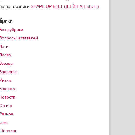
Author
к записи
SHAPE UP BELT (ШЕЙП АП БЕЛТ)
брики
Без рубрики
Вопросы читателей
Дети
Диета
Звезды
Здоровье
Интим
Красота
Новости
Он и я
Разное
секс
Шоппинг