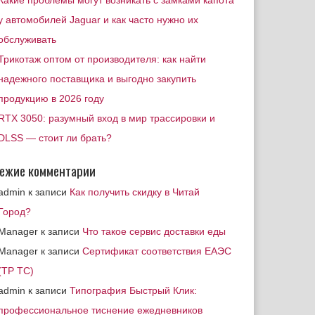
Какие проблемы могут возникать с замками капота
у автомобилей Jaguar и как часто нужно их
обслуживать
Трикотаж оптом от производителя: как найти
надежного поставщика и выгодно закупить
продукцию в 2026 году
RTX 3050: разумный вход в мир трассировки и
DLSS — стоит ли брать?
ежие комментарии
admin
к записи
Как получить скидку в Читай
Город?
Manager
к записи
Что такое сервис доставки еды
Manager
к записи
Сертификат соответствия ЕАЭС
(ТР ТС)
admin
к записи
Типография Быстрый Клик:
профессиональное тиснение ежедневников