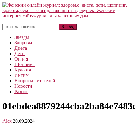
Звезды
Здоровье
Диета
Дети
Он и я
Шоппинг
Красота
Интим
Вопросы читателей
Новости
Разное
01ebdea8879244cba2ba84e7483
Alex
20.09.2024