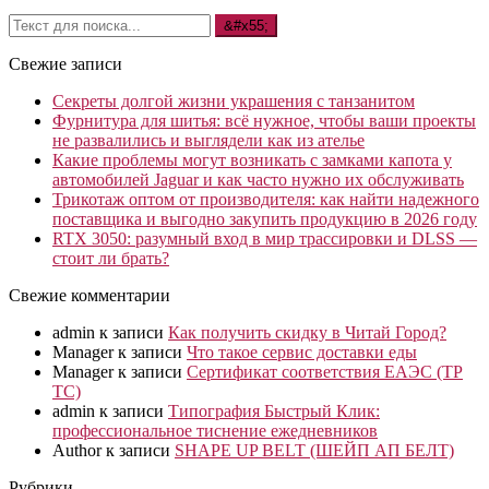
Свежие записи
Секреты долгой жизни украшения с танзанитом
Фурнитура для шитья: всё нужное, чтобы ваши проекты
не развалились и выглядели как из ателье
Какие проблемы могут возникать с замками капота у
автомобилей Jaguar и как часто нужно их обслуживать
Трикотаж оптом от производителя: как найти надежного
поставщика и выгодно закупить продукцию в 2026 году
RTX 3050: разумный вход в мир трассировки и DLSS —
стоит ли брать?
Свежие комментарии
admin
к записи
Как получить скидку в Читай Город?
Manager
к записи
Что такое сервис доставки еды
Manager
к записи
Сертификат соответствия ЕАЭС (ТР
ТС)
admin
к записи
Типография Быстрый Клик:
профессиональное тиснение ежедневников
Author
к записи
SHAPE UP BELT (ШЕЙП АП БЕЛТ)
Рубрики