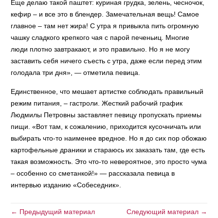
Еще делаю такой паштет: куриная грудка, зелень, чесночок,
кефир – и все это в блендер. Замечательная вещь! Самое
главное – там нет жира! С утра я привыкла пить огромную
чашку сладкого крепкого чая с парой печеньиц. Многие
люди плотно завтракают, и это правильно. Но я не могу
заставить себя ничего съесть с утра, даже если перед этим
голодала три дня», — отметила певица.
Единственное, что мешает артистке соблюдать правильный
режим питания, – гастроли. Жесткий рабочий график
Людмилы Петровны заставляет певицу пропускать приемы
пищи. «Вот там, к сожалению, приходится кусочничать или
выбирать что-то наименее вредное. Но я до сих пор обожаю
картофельные драники и стараюсь их заказать там, где есть
такая возможность. Это что-то невероятное, это просто чума
– особенно со сметанкой!» — рассказала певица в
интервью изданию «Собеседник».
← Предыдущий материал
Следующий материал →