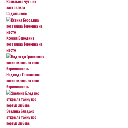
Васильева чуть не
застрелила
Садальского
Ксения Бородина
поставила Терехина на
место
Надежда Грановская
поплатилась за свою
беременность
Эвелина Бледанс
открыла тайну про
первую любовь