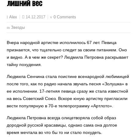
лишний вес
14.12.2017
0 Comments
Alex
Звезды
Вчера народной артистке исполнилось 67 лет. Певица
признается, что тщательно следит за своим питанием. Оно
и видно. А в чем же секрет? Людмила Петровна раскрывает
тайну похудения.
Людмила Сенчина стала поистине всенародной любимицей
после того, как по радио начала звучать песня «Золушка» в
ее исполнении. 17-летняя певица сразу же стала известной
на весь Советский Союз. Вскоре юную артистку пригласили
вести популярную в 70-е телепрограмму «Артлото».
Людмила Петровна всегда олицетворяла собой образ
дородной русской красавицы, однако сама она долгое
время мечтала во что бы то ни стало похудеть.