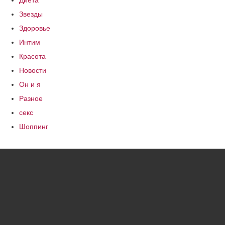
Диета
Звезды
Здоровье
Интим
Красота
Новости
Он и я
Разное
секс
Шоппинг