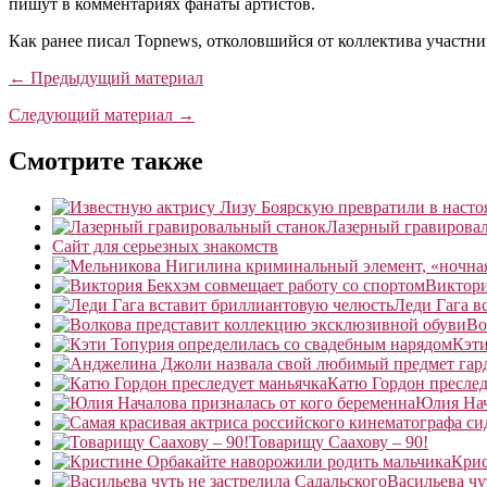
пишут в комментариях фанаты артистов.
Как ранее писал Topnews, отколовшийся от коллектива участн
← Предыдущий материал
Следующий материал →
Смотрите также
Лазерный гравирова
Сайт для серьезных знакомств
Виктори
Леди Гага в
Во
Кэти
Катю Гордон преслед
Юлия Нач
Товарищу Саахову – 90!
Крис
Васильева чу