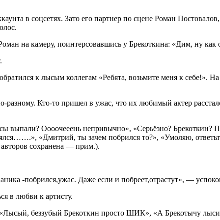
аккаунта в соцсетях. Зато его партнер по сцене Роман Постовал
олос.
Роман на камеру, поинтерсовавшись у Брекоткина: «Дим, ну как
.
братился к лысым коллегам «Ребята, возьмите меня к себе!». На
разному. Кто-то пришел в ужас, что их любимый актер рассталс
лосы выпали? Оооочееень непривычно», «Серьёзно? Брекоткин? П
ерялся…….», «Дмитрий, ты зачем побрился то?», «Умоляю, ответь
авторов сохранена — прим.).
аника -побрился,ужас. Даже если и побреет,отрастут», — успокои
я в любви к артисту.
, «Лысый, беззубый Брекоткин просто ШИК», «А Брекотычу лыси