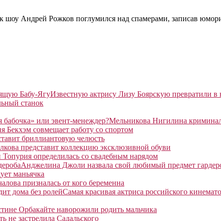
ик шоу Андрей Рожков поглумился над спамерами, записав юмор
Известную актрису Лизу Боярскую превратили в
льный станок
Мельникова Нигилина криминаль
я Бекхэм совмещает работу со спортом
ставит бриллиантовую челюсть
лкова представит коллекцию эксклюзивной обуви
 Топурия определилась со свадебным нарядом
Анджелина Джоли назвала свой любимый предмет гардер
ует маньячка
алова призналась от кого беременна
Самая красивая актриса российского кинемато
тине Орбакайте наворожили родить мальчика
ть не застрелила Садальского