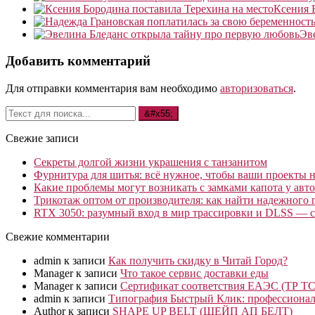
Ксения 
Эв
Добавить комментарий
Для отправки комментария вам необходимо
авторизоваться
.
Свежие записи
Секреты долгой жизни украшения с танзанитом
Фурнитура для шитья: всё нужное, чтобы ваши проекты не
Какие проблемы могут возникать с замками капота у авто
Трикотаж оптом от производителя: как найти надежного 
RTX 3050: разумный вход в мир трассировки и DLSS — с
Свежие комментарии
admin
к записи
Как получить скидку в Читай Город?
Manager
к записи
Что такое сервис доставки еды
Manager
к записи
Сертификат соответствия ЕАЭС (ТР ТС
admin
к записи
Типография Быстрый Клик: профессионал
Author
к записи
SHAPE UP BELT (ШЕЙП АП БЕЛТ)