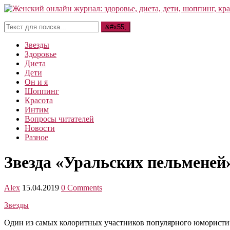
Звезды
Здоровье
Диета
Дети
Он и я
Шоппинг
Красота
Интим
Вопросы читателей
Новости
Разное
Звезда «Уральских пельменей
Alex
15.04.2019
0 Comments
Звезды
Один из самых колоритных участников популярного юмористич