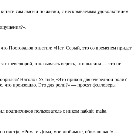
ов, кстати сам лысый по жизни, с нескрываемым удовольствием
 ощущения?».
 что Постовалов ответил: «Нет, Серый, это со временем придет
я с шевелюрой, отказываясь верить, что лысина — это не
обрился? Наголо? Ух ты!»,»Это прикол для очередной роли?
те, что произошло. Это для роли?» — просят фолловеры
л подписчиков пользователь с ником natknit_malta.
на идет)», «Рома и Дима, мои любимые, обожаю вас!» —