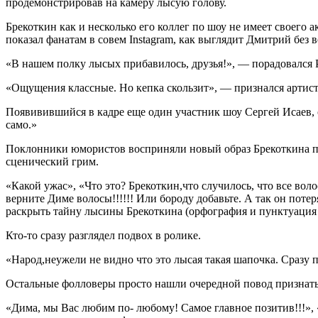
продемонстрировав на камеру лысую голову.
Брекоткин как и несколько его коллег по шоу не имеет своего 
показал фанатам в совем Instagram, как выглядит Дмитрий без в
«В нашем полку лысых прибавилось, друзья!», — порадовался 
«Ощущения классные. Но кепка скользит», — признался артист
Появивившийся в кадре еще один участник шоу Сергей Исаев, о
само.»
Поклонники юмористов восприняли новый образ Брекоткина по-
сценический грим.
«Какой ужас», «Что это? Брекоткин,что случилось, что все во
верните Диме волосы!!!!!! Или бороду добавьте. А так он пот
раскрыть тайну лысины Брекоткина (орфография и пунктуация 
Кто-то сразу разглядел подвох в ролике.
«Народ,неужели не видно что это лысая такая шапочка. Сразу п
Остальные фолловеры просто нашли очередной повод признатьс
«Дима, мы Вас любим по- любому! Самое главное позитив!!!»