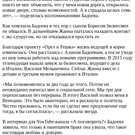
никто не мог объяснить, что у меня новая дорога, открылись
новые двери, столько возможностей. А я страдала целых семь
лет», — поделилась воспоминаниями Бадоева.
Как пояснила Бадоева в тех пор с сыном Борисом бизнесмен
не общался. В дальнейшем Жанна пыталась наладить контакт
с экс-супругом, но он отказывался простить ее.
Благодаря проекту «Орел и Решка» жизнь ведущей в корне
изменилась. Она рассталась с Аланом Бадоевым, а после ухода
из шоу начала работать над новыми программами. В 2015 году
телеведущая вышла замуж за бизнесмена, ведущего дела
в Италии, Василия Мельничина. Сейчас Жанна вместе с
детьми и третьим мужем проживает в Италии.
«Мы познакомились за два года до этого. Потом он
неожиданно написал мне в социальной сети. Мы три дня
переписывали без перерыва. В итоге Василий позвал меня в
Венецию. Это было авантюрно, но я рискнула и полетела.
Честно признаюсь, если бы он сделал мне предложение еще
тогда, я бы согласилась», — рассказала звезда.
В интервью для YouTube-канала «А поговорить?» Бадоева
заявила, что только в нынешнем браке она узнала, что такое
настоящая любовь и доверие.