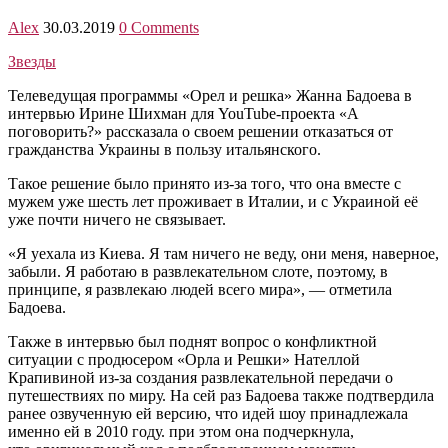
Alex
30.03.2019
0 Comments
Звезды
Телеведущая программы «Орел и решка» Жанна Бадоева в
интервью Ирине Шихман для YouTube-проекта «А
поговорить?» рассказала о своем решении отказаться от
гражданства Украины в пользу итальянского.
Такое решение было принято из-за того, что она вместе с
мужем уже шесть лет проживает в Италии, и с Украиной её
уже почти ничего не связывает.
«Я уехала из Киева. Я там ничего не веду, они меня, наверное,
забыли. Я работаю в развлекательном слоте, поэтому, в
принципе, я развлекаю людей всего мира», — отметила
Бадоева.
Также в интервью был поднят вопрос о конфликтной
ситуации с продюсером «Орла и Решки» Нателлой
Крапивиной из-за создания развлекательной передачи о
путешествиях по миру. На сей раз Бадоева также подтвердила
ранее озвученную ей версию, что идей шоу принадлежала
именно ей в 2010 году. при этом она подчеркнула,