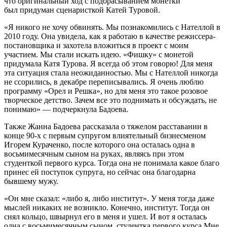
что оригинальный ход с подбрасыванием монетки
был придуман сценаристкой Катей Туровой.
«Я никого не хочу обвинять. Мы познакомились с Нателлой в
2010 году. Она увидела, как я работаю в качестве режиссера-
постановщика и захотела вложиться в проект с моим
участием. Мы стали искать идею. «Фишку» с монетой
придумала Катя Турова. Я всегда об этом говорю! Для меня
эта ситуация стала неожиданностью. Мы с Нателлой никогда
не ссорились, в декабре переписывались. Я очень люблю
программу «Орел и Решка», но для меня это такое розовое
творческое детство. Зачем все это поднимать и обсуждать, не
понимаю» — подчеркнула Бадоева.
Также Жанна Бадоева рассказала о тяжелом расставании в
конце 90-х с первым супругом влиятельный бизнесменом
Игорем Кураченко, после которого она осталась одна в
восьмимесячным сыном на руках, являясь при этом
студенткой первого курса. Тогда она не понимала какое благо
принес ей поступок супруга, но сейчас она благодарна
бывшему мужу.
«Он мне сказал: «либо я, либо институт». У меня тогда даже
мыслей никаких не возникло. Конечно, институт. Тогда он
снял кольцо, швырнул его в меня и ушел. И вот я осталась
одна с восьмимесячным сыном, студентка первого курса Мне