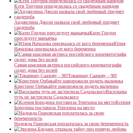
Кэти Топурия определилась со свадебным нарядом
Анджелина Джоли назвала свой любимый предмет
гардероба
Катю Гордон
преследует маньячка
Юлия
Началова призналась от кого беременна
Самая красивая актриса российского кинематографа
сидит дома без ролей
Товарищу Саахову – 90!
Кристине Орбакайте наворожили родить мальчика
Васильева
чуть не застрелила Садальского
Ксения
Бородина поставила Терехина на место
Надежда Грановская поплатилась за свою беременность