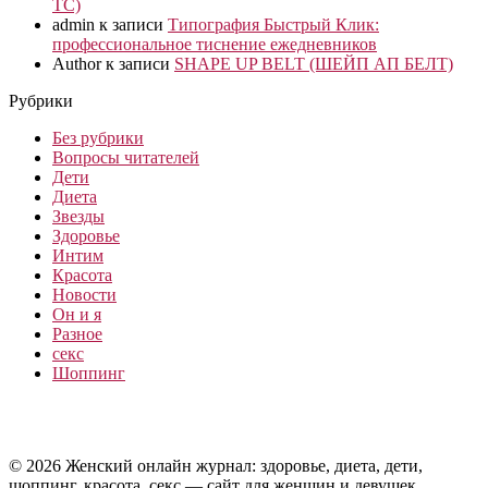
ТС)
admin
к записи
Типография Быстрый Клик:
профессиональное тиснение ежедневников
Author
к записи
SHAPE UP BELT (ШЕЙП АП БЕЛТ)
Рубрики
Без рубрики
Вопросы читателей
Дети
Диета
Звезды
Здоровье
Интим
Красота
Новости
Он и я
Разное
секс
Шоппинг
© 2026 Женский онлайн журнал: здоровье, диета, дети,
шоппинг, красота, секс — сайт для женщин и девушек.