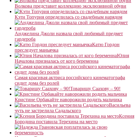
Волкова представит коллекцию эксклюзивной обуви
Кэти Топурия определилась со свадебным нарядом
Анджелина Джоли назвала свой любимый предмет
гардероба
Катю Гордон
преследует маньячка
Юлия
Началова призналась от кого беременна
Самая красивая актриса российского кинематографа
сидит дома без ролей
Товарищу Саахову – 90!
Кристине Орбакайте наворожили родить мальчика
Васильева
чуть не застрелила Садальского
Ксения
Бородина поставила Терехина на место