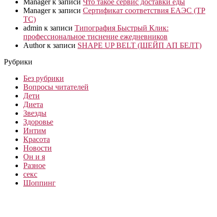
Manager
к записи
Что такое сервис доставки еды
Manager
к записи
Сертификат соответствия ЕАЭС (ТР
ТС)
admin
к записи
Типография Быстрый Клик:
профессиональное тиснение ежедневников
Author
к записи
SHAPE UP BELT (ШЕЙП АП БЕЛТ)
Рубрики
Без рубрики
Вопросы читателей
Дети
Диета
Звезды
Здоровье
Интим
Красота
Новости
Он и я
Разное
секс
Шоппинг