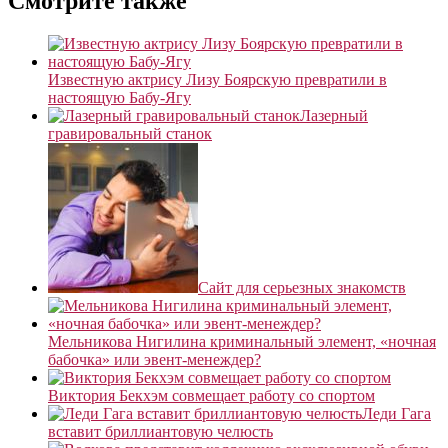
Смотрите также
Известную актрису Лизу Боярскую превратили в
настоящую Бабу-Ягу
Лазерный
гравировальный станок
Сайт для серьезных знакомств
Мельникова Нигилина криминальный элемент, «ночная
бабочка» или эвент-менеждер?
Виктория Бекхэм совмещает работу со спортом
Леди Гага
вставит бриллиантовую челюсть