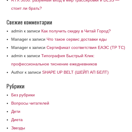
RTX 3050: разумный вход в мир трассировки и DLSS —
стоит ли брать?
Свежие комментарии
admin
к записи
Как получить скидку в Читай Город?
Manager
к записи
Что такое сервис доставки еды
Manager
к записи
Сертификат соответствия ЕАЭС (ТР ТС)
admin
к записи
Типография Быстрый Клик:
профессиональное тиснение ежедневников
Author
к записи
SHAPE UP BELT (ШЕЙП АП БЕЛТ)
Рубрики
Без рубрики
Вопросы читателей
Дети
Диета
Звезды