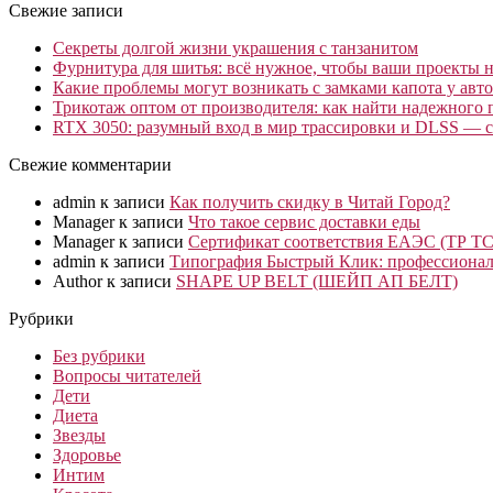
Свежие записи
Секреты долгой жизни украшения с танзанитом
Фурнитура для шитья: всё нужное, чтобы ваши проекты не
Какие проблемы могут возникать с замками капота у авто
Трикотаж оптом от производителя: как найти надежного 
RTX 3050: разумный вход в мир трассировки и DLSS — с
Свежие комментарии
admin
к записи
Как получить скидку в Читай Город?
Manager
к записи
Что такое сервис доставки еды
Manager
к записи
Сертификат соответствия ЕАЭС (ТР ТС
admin
к записи
Типография Быстрый Клик: профессионал
Author
к записи
SHAPE UP BELT (ШЕЙП АП БЕЛТ)
Рубрики
Без рубрики
Вопросы читателей
Дети
Диета
Звезды
Здоровье
Интим