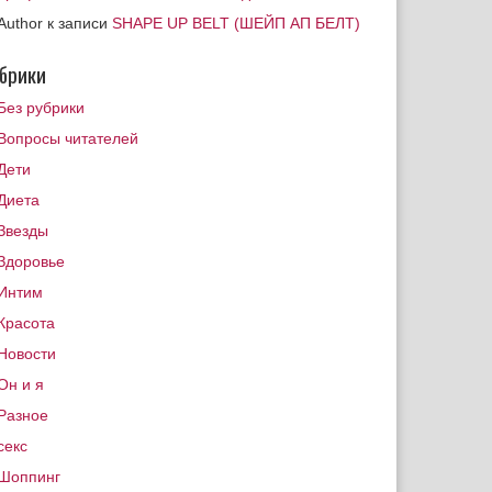
Author
к записи
SHAPE UP BELT (ШЕЙП АП БЕЛТ)
брики
Без рубрики
Вопросы читателей
Дети
Диета
Звезды
Здоровье
Интим
Красота
Новости
Он и я
Разное
секс
Шоппинг