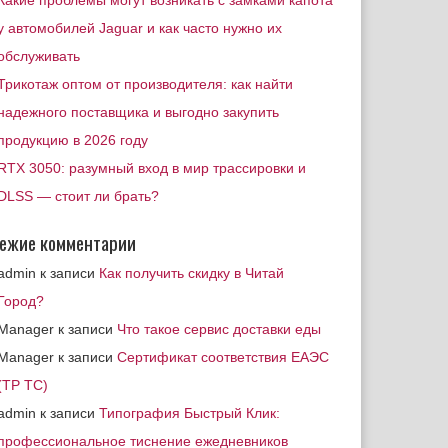
Какие проблемы могут возникать с замками капота
у автомобилей Jaguar и как часто нужно их
обслуживать
Трикотаж оптом от производителя: как найти
надежного поставщика и выгодно закупить
продукцию в 2026 году
RTX 3050: разумный вход в мир трассировки и
DLSS — стоит ли брать?
ежие комментарии
admin
к записи
Как получить скидку в Читай
Город?
Manager
к записи
Что такое сервис доставки еды
Manager
к записи
Сертификат соответствия ЕАЭС
(ТР ТС)
admin
к записи
Типография Быстрый Клик:
профессиональное тиснение ежедневников