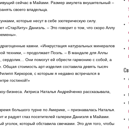
 живущий сейчас в Майами. Размер амулета внушительный –
ранять своего владельца.
нками, которые несут в себе эзотерическую силу.
т «СтарХиту» Даниэль. – Это говорит о том, что скоро Аллу
ремены».
удрагоценные камни. «Инкрустация натуральных минералов
ой техники, – продолжает Поэль. – В мандале для Аллы
, сердолик… Они помогут ей обрести гармонию с собой, а
е. Общая стоимость арт-изделия составила девять тысяч
Св
илипп Киркоров, с которым я недавно встречался в
нтре гостиной!»
шоу-бизнеса. Актриса Наталья Андрейченко рассказывала,
время большого турне по Америке, – признавалась Наталья.
оит и радует глаз посетителей галереи Даниэля в Майами.
й уголок, который обставила свечками. Это для того, чтобы