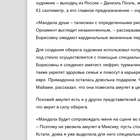
художник – выходец из России – Даниэль Поэль,
61 сантиметр, а его главное предназначение – ох
«Мандала души – талисман с определенными рису
Орнамент выглядит незаконченным, – рассказывае
Борисовну ожидают кардинальные жизненные пе
Для создания оберега художник использовал пол
под стекло осуществляется с помощью специальн
Борисовны я соединил аметист, нефрит, турмалин
также укрепят здоровье семьи и помогут в карьер
евро. Примадонна осталась довольна подарком. Ф
Майами, рассказал, что она повесила амулет в це
Похожий амулет есть и у других представителей 
что верит в силу оберега.
«Мандала будет сопровождать меня на сцене во 
– Поэтому не увозила амулет в Мексику, пусть ст
Кстати, дома я уже выделила для него специальны