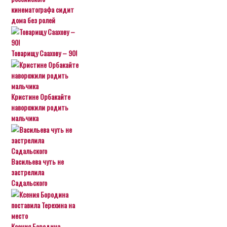
кинематографа сидит
дома без ролей
Товарищу Саахову – 90!
Кристине Орбакайте
наворожили родить
мальчика
Васильева чуть не
застрелила
Садальского
Ксения Бородина