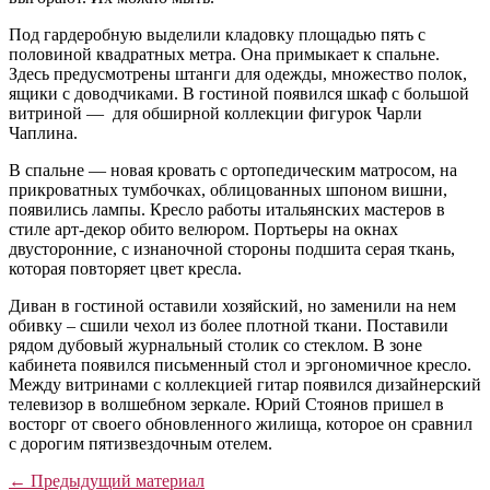
Под гардеробную выделили кладовку площадью пять с
половиной квадратных метра. Она примыкает к спальне.
Здесь предусмотрены штанги для одежды, множество полок,
ящики с доводчиками. В гостиной появился шкаф с большой
витриной — для обширной коллекции фигурок Чарли
Чаплина.
В спальне — новая кровать с ортопедическим матросом, на
прикроватных тумбочках, облицованных шпоном вишни,
появились лампы. Кресло работы итальянских мастеров в
стиле арт-декор обито велюром. Портьеры на окнах
двусторонние, с изнаночной стороны подшита серая ткань,
которая повторяет цвет кресла.
Диван в гостиной оставили хозяйский, но заменили на нем
обивку – сшили чехол из более плотной ткани. Поставили
рядом дубовый журнальный столик со стеклом. В зоне
кабинета появился письменный стол и эргономичное кресло.
Между витринами с коллекцией гитар появился дизайнерский
телевизор в волшебном зеркале. Юрий Стоянов пришел в
восторг от своего обновленного жилища, которое он сравнил
с дорогим пятизвездочным отелем.
← Предыдущий материал