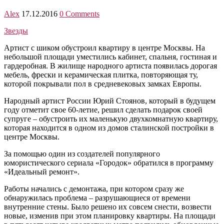
Alex
17.12.2016
0 Comments
Звезды
Артист с шиком обустроил квартиру в центре Москвы. На
небольшой площади уместились кабинет, спальня, гостиная и
гардеробная. В жилище народного артиста появилась дорогая
мебель, фрески и керамическая плитка, повторяющая ту,
которой покрывали пол в средневековых замках Европы.
Народный артист России Юрий Стоянов, который в будущем
году отметит свое 60-летие, решил сделать подарок своей
супруге – обустроить их маленькую двухкомнатную квартиру,
которая находится в одном из домов сталинской постройки в
центре Москвы.
За помощью один из создателей популярного
юмористического сериала «Городок» обратился в программу
«Идеальный ремонт».
Работы начались с демонтажа, при котором сразу же
обнаружилась проблема – разрушающиеся от времени
внутренние стены. Было решено их совсем снести, возвести
новые, изменив при этом планировку квартиры. На площади