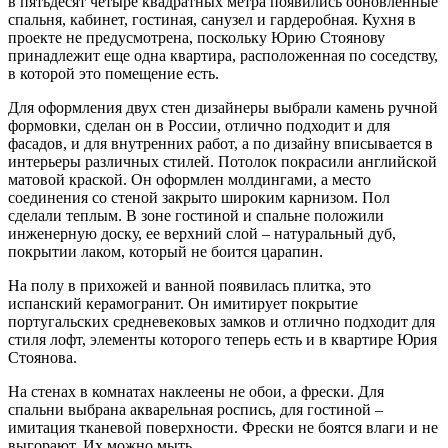
в пятьдесят четыре квадратных метра появились обновленные
спальня, кабинет, гостиная, санузел и гардеробная. Кухня в
проекте не предусмотрена, поскольку Юрию Стоянову
принадлежит еще одна квартира, расположенная по соседству,
в которой это помещение есть.
Для оформления двух стен дизайнеры выбрали камень ручной
формовки, сделан он в России, отлично подходит и для
фасадов, и для внутренних работ, а по дизайну вписывается в
интерьеры различных стилей. Потолок покрасили английской
матовой краской. Он оформлен молдингами, а место
соединения со стеной закрыто широким карнизом. Пол
сделали теплым. В зоне гостиной и спальне положили
инженерную доску, ее верхний слой – натуральный дуб,
покрытии лаком, который не боится царапин.
На полу в прихожей и ванной появилась плитка, это
испанский керамогранит. Он имитирует покрытие
португальских средневековых замков и отлично подходит для
стиля лофт, элементы которого теперь есть и в квартире Юрия
Стоянова.
На стенах в комнатах наклеены не обои, а фрески. Для
спальни выбрана акварельная роспись, для гостиной –
имитация тканевой поверхности. Фрески не боятся влаги и не
выгорают. Их можно мыть.