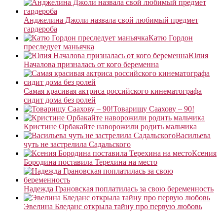
Анджелина Джоли назвала свой любимый предмет
гардероба
Катю Гордон
преследует маньячка
Юлия
Началова призналась от кого беременна
Самая красивая актриса российского кинематографа
сидит дома без ролей
Товарищу Саахову – 90!
Кристине Орбакайте наворожили родить мальчика
Васильева
чуть не застрелила Садальского
Ксения
Бородина поставила Терехина на место
Надежда Грановская поплатилась за свою беременность
Эвелина Бледанс открыла тайну про первую любовь