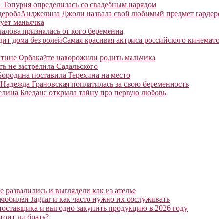
 Топурия определилась со свадебным нарядом
Анджелина Джоли назвала свой любимый предмет гардер
ует маньячка
алова призналась от кого беременна
Самая красивая актриса российского кинемато
тине Орбакайте наворожили родить мальчика
ть не застрелила Садальского
Бородина поставила Терехина на место
Надежда Грановская поплатилась за свою беременность
елина Бледанс открыла тайну про первую любовь
 развалились и выглядели как из ателье
мобилей Jaguar и как часто нужно их обслуживать
поставщика и выгодно закупить продукцию в 2026 году
тоит ли брать?