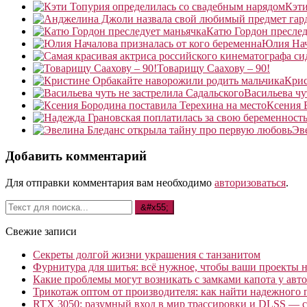
Кэти
Катю Гордон преслед
Юлия Нач
Товарищу Саахову – 90!
Крис
Васильева чу
Ксения 
Эв
Добавить комментарий
Для отправки комментария вам необходимо
авторизоваться
.
Свежие записи
Секреты долгой жизни украшения с танзанитом
Фурнитура для шитья: всё нужное, чтобы ваши проекты не
Какие проблемы могут возникать с замками капота у авто
Трикотаж оптом от производителя: как найти надежного 
RTX 3050: разумный вход в мир трассировки и DLSS — с