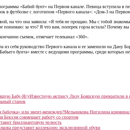
программы «Бабий бунт» на Первом канале. Певица вступила в п
мок в футболке с логотипом «Первого канала»: «Дом-3 на Первом.
ой, на что она заявила: «Я тебя не прощаю. Мы с тобой знакомы
 понимаю: за что? Я что вам, поперек горла встала? Почему вы 
кончании съемок, отмечает телеканал «360».
ла из себя руководство Первого канала и ее заменили на Дану Б
 «Бабьего бунта» вместе с ведущими программы, среди которых н
Известную актрису Лизу Боярскую превратили в
льный станок
Мельникова Нигилина криминаль
я Бекхэм совмещает работу со спортом
ставит бриллиантовую челюсть
лкова представит коллекцию эксклюзивной обуви