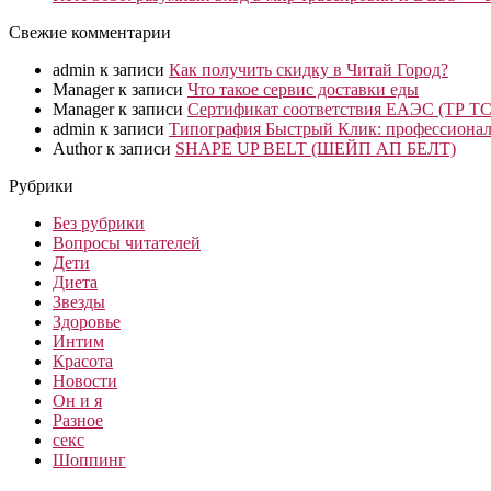
Свежие комментарии
admin
к записи
Как получить скидку в Читай Город?
Manager
к записи
Что такое сервис доставки еды
Manager
к записи
Сертификат соответствия ЕАЭС (ТР ТС
admin
к записи
Типография Быстрый Клик: профессионал
Author
к записи
SHAPE UP BELT (ШЕЙП АП БЕЛТ)
Рубрики
Без рубрики
Вопросы читателей
Дети
Диета
Звезды
Здоровье
Интим
Красота
Новости
Он и я
Разное
секс
Шоппинг