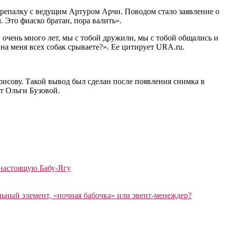
ерепалку с ведущим Артуром Арчи. Поводом стало заявление о
 Это фиаско братан, пора валить».
 очень много лет, мы с тобой дружили, мы с тобой общались и
на меня всех собак срываете?». Ее цитирует URA.ru.
орисову. Такой вывод был сделан после появления снимка в
ет Ольги Бузовой.
 настоящую Бабу-Ягу
ный элемент, «ночная бабочка» или эвент-менеждер?