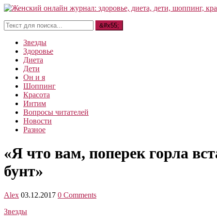
Звезды
Здоровье
Диета
Дети
Он и я
Шоппинг
Красота
Интим
Вопросы читателей
Новости
Разное
«Я что вам, поперек горла вс
бунт»
Alex
03.12.2017
0 Comments
Звезды