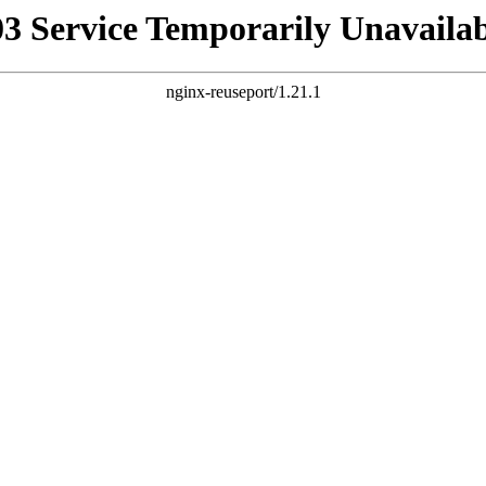
03 Service Temporarily Unavailab
nginx-reuseport/1.21.1