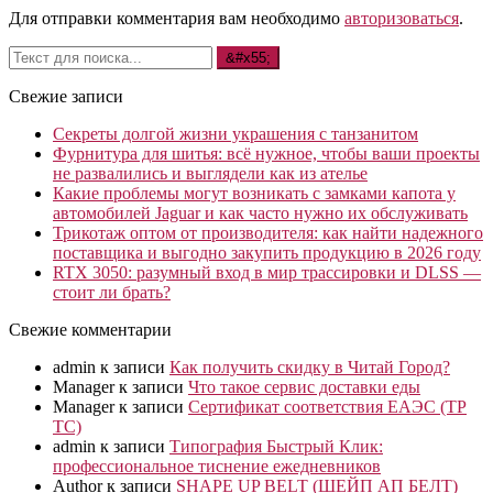
Для отправки комментария вам необходимо
авторизоваться
.
Свежие записи
Секреты долгой жизни украшения с танзанитом
Фурнитура для шитья: всё нужное, чтобы ваши проекты
не развалились и выглядели как из ателье
Какие проблемы могут возникать с замками капота у
автомобилей Jaguar и как часто нужно их обслуживать
Трикотаж оптом от производителя: как найти надежного
поставщика и выгодно закупить продукцию в 2026 году
RTX 3050: разумный вход в мир трассировки и DLSS —
стоит ли брать?
Свежие комментарии
admin
к записи
Как получить скидку в Читай Город?
Manager
к записи
Что такое сервис доставки еды
Manager
к записи
Сертификат соответствия ЕАЭС (ТР
ТС)
admin
к записи
Типография Быстрый Клик:
профессиональное тиснение ежедневников
Author
к записи
SHAPE UP BELT (ШЕЙП АП БЕЛТ)