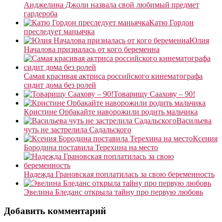
Анджелина Джоли назвала свой любимый предмет
гардероба
Катю Гордон
преследует маньячка
Юлия
Началова призналась от кого беременна
Самая красивая актриса российского кинематографа
сидит дома без ролей
Товарищу Саахову – 90!
Кристине Орбакайте наворожили родить мальчика
Васильева
чуть не застрелила Садальского
Ксения
Бородина поставила Терехина на место
Надежда Грановская поплатилась за свою беременность
Эвелина Бледанс открыла тайну про первую любовь
Добавить комментарий