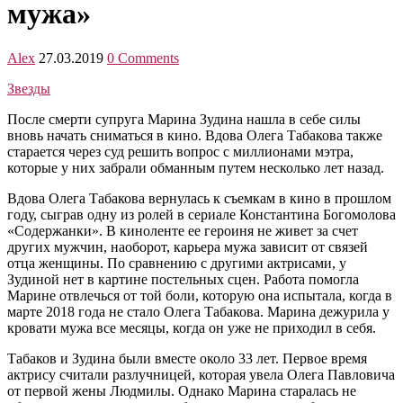
мужа»
Alex
27.03.2019
0 Comments
Звезды
После смерти супруга Марина Зудина нашла в себе силы
вновь начать сниматься в кино. Вдова Олега Табакова также
старается через суд решить вопрос с миллионами мэтра,
которые у них забрали обманным путем несколько лет назад.
Вдова Олега Табакова вернулась к съемкам в кино в прошлом
году, сыграв одну из ролей в сериале Константина Богомолова
«Содержанки». В киноленте ее героиня не живет за счет
других мужчин, наоборот, карьера мужа зависит от связей
отца женщины. По сравнению с другими актрисами, у
Зудиной нет в картине постельных сцен. Работа помогла
Марине отвлечься от той боли, которую она испытала, когда в
марте 2018 года не стало Олега Табакова. Марина дежурила у
кровати мужа все месяцы, когда он уже не приходил в себя.
Табаков и Зудина были вместе около 33 лет. Первое время
актрису считали разлучницей, которая увела Олега Павловича
от первой жены Людмилы. Однако Марина старалась не