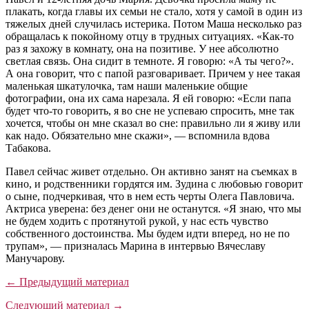
плакать, когда главы их семьи не стало, хотя у самой в один из
тяжелых дней случилась истерика. Потом Маша несколько раз
обращалась к покойному отцу в трудных ситуациях. «Как-то
раз я захожу в комнату, она на позитиве. У нее абсолютно
светлая связь. Она сидит в темноте. Я говорю: «А ты чего?».
А она говорит, что с папой разговаривает. Причем у нее такая
маленькая шкатулочка, там наши маленькие общие
фотографии, она их сама нарезала. Я ей говорю: «Если папа
будет что-то говорить, я во сне не успеваю спросить, мне так
хочется, чтобы он мне сказал во сне: правильно ли я живу или
как надо. Обязательно мне скажи», — вспомнила вдова
Табакова.
Павел сейчас живет отдельно. Он активно занят на съемках в
кино, и родственники гордятся им. Зудина с любовью говорит
о сыне, подчеркивая, что в нем есть черты Олега Павловича.
Актриса уверена: без денег они не останутся. «Я знаю, что мы
не будем ходить с протянутой рукой, у нас есть чувство
собственного достоинства. Мы будем идти вперед, но не по
трупам», — призналась Марина в интервью Вячеславу
Манучарову.
← Предыдущий материал
Следующий материал →