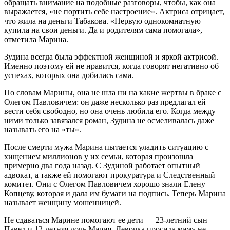
обращать внимание на подобные разговоры, чтобы, как она
выражается, «не портить себе настроение». Актриса отрицает,
что жила на деньги Табакова. «Первую однокомнатную
купила на свои деньги. Да и родителям сама помогала», —
отметила Марина.
Зудина всегда была эффектной женщиной и яркой актрисой.
Именно поэтому ей не нравится, когда говорят негативно об
успехах, которых она добилась сама.
По словам Марины, она не шла ни на какие жертвы в браке с
Олегом Павловичем: он даже несколько раз предлагал ей
вести себя свободно, но она очень любила его. Когда между
ними только завязался роман, Зудина не осмеливалась даже
называть его на «ты».
После смерти мужа Марина пытается уладить ситуацию с
хищением миллионов у их семьи, которая произошла
примерно два года назад. С Зудиной работает опытный
адвокат, а также ей помогают прокуратура и Следственный
комитет. Они с Олегом Павловичем хорошо знали Елену
Копцеву, которая и дала им бумаги на подпись. Теперь Марина
называет женщину мошенницей.
Не сдаваться Марине помогают ее дети — 23-летний сын
Павел и 12-летняя дочь Мария. Девочка просила маму не