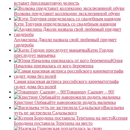
вставит бриллиантовую челюсть
Волкова представит коллекцию эксклюзивной обуви
Кэти Топурия определилась со свадебным нарядом
Анджелина Джоли назвала свой любимый предмет
гардероба
Катю Гордон
преследует маньячка
Юлия
Началова призналась от кого беременна
Самая красивая актриса российского кинематографа
сидит дома без ролей
Товарищу Саахову – 90!
Кристине Орбакайте наворожили родить мальчика
Васильева
чуть не застрелила Садальского
Ксения
Бородина поставила Терехина на место