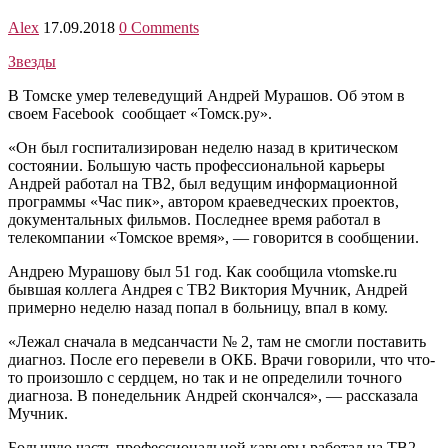
Alex
17.09.2018
0 Comments
Звезды
В Томске умер телеведущий Андрей Мурашов. Об этом в
своем Facebook сообщает «Томск.ру».
«Он был госпитализирован неделю назад в критическом
состоянии. Большую часть профессиональной карьеры
Андрей работал на ТВ2, был ведущим информационной
программы «Час пик», автором краеведческих проектов,
документальных фильмов. Последнее время работал в
телекомпании «Томское время», — говорится в сообщении.
Андрею Мурашову был 51 год. Как сообщила vtomske.ru
бывшая коллега Андрея с ТВ2 Виктория Мучник, Андрей
примерно неделю назад попал в больницу, впал в кому.
«Лежал сначала в медсанчасти № 2, там не смогли поставить
диагноз. После его перевели в ОКБ. Врачи говорили, что что-
то произошло с сердцем, но так и не определили точного
диагноза. В понедельник Андрей скончался», — рассказала
Мучник.
Большую часть профессиональной карьеры работал на ТВ2,