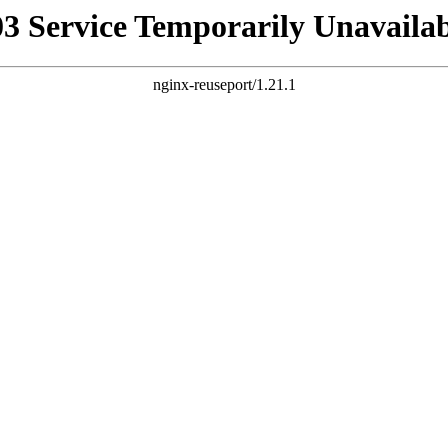
03 Service Temporarily Unavailab
nginx-reuseport/1.21.1