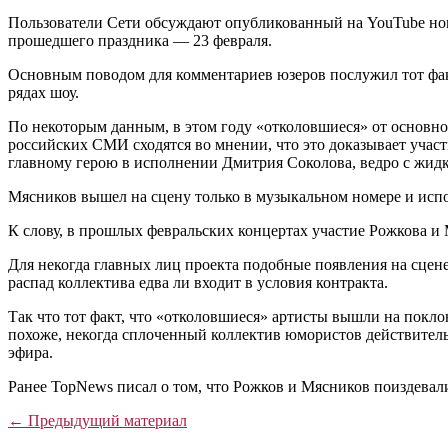
Пользователи Сети обсуждают опубликованный на YouTube но
прошедшего праздника — 23 февраля.
Основным поводом для комментариев юзеров послужил тот фак
рядах шоу.
По некоторым данным, в этом году «отколовшиеся» от основн
российских СМИ сходятся во мнении, что это доказывает участ
главному герою в исполнении Дмитрия Соколова, ведро с жидк
Мясников вышел на сцену только в музыкальном номере и исп
К слову, в прошлых февральских концертах участие Рожкова и
Для некогда главных лиц проекта подобные появления на сцен
распад коллектива едва ли входит в условия контракта.
Так что тот факт, что «отколовшиеся» артисты вышли на покло
похоже, некогда сплоченный коллектив юмористов действительн
эфира.
Ранее TopNews писал о том, что Рожков и Мясников поиздев
← Предыдущий материал