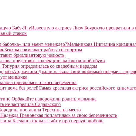
Известную актрису Лизу Боярскую превратили в
льный станок
Мельникова Нигилина криминаль
я Бекхэм совмещает работу со спортом
ставит бриллиантовую челюсть
лкова представит коллекцию эксклюзивной обуви
 Топурия определилась со свадебным нарядом
Анджелина Джоли назвала свой любимый предмет гардер
ует маньячка
алова призналась от кого беременна
Самая красивая актриса российского кинемато
тине Орбакайте наворожили родить мальчика
ть не застрелила Садальского
Бородина поставила Терехина на место
Надежда Грановская поплатилась за свою беременность
елина Бледанс открыла тайну про первую любовь