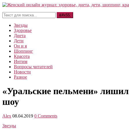
Звезды
Здоровье
Диета
Дети
Он и я
Шоппинг
Красота
Интим
Вопросы читателей
Новости
Разное
«Уральские пельмени» лишил
шоу
Alex
08.04.2019
0 Comments
Звезды