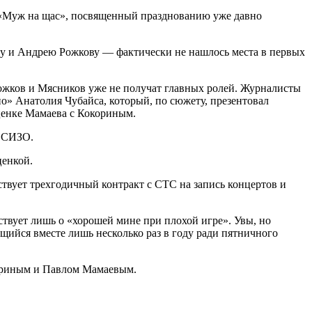
 «Муж на щас», посвященный празднованию уже давно
ву и Андрею Рожкову — фактически не нашлось места в первых
ожков и Мясников уже не получат главных ролей. Журналисты
но» Анатолия Чубайса, который, по сюжету, презентовал
ценке Мамаева с Кокориным.
е СИЗО.
ценкой.
твует трехгодичный контракт с СТС на запись концертов и
ствует лишь о «хорошей мине при плохой игре». Увы, но
щийся вместе лишь несколько раз в году ради пятничного
кориным и Павлом Мамаевым.