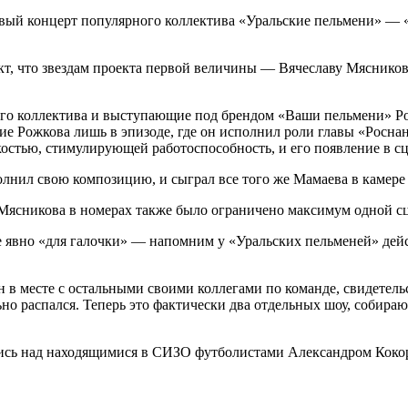
вый концерт популярного коллектива «Уральские пельмени» —
т, что звездам проекта первой величины — Вячеславу Мяснико
ого коллектива и выступающие под брендом «Ваши пельмени» Р
ие Рожкова лишь в эпизоде, где он исполнил роли главы «Росна
остью, стимулирующей работоспособность, и его появление в с
олнил свою композицию, и сыграл все того же Мамаева в камер
 Мясникова в номерах также было ограничено максимум одной с
е явно «для галочки» — напомним у «Уральских пельменей» дейс
н в месте с остальными своими коллегами по команде, свидетель
о распался. Теперь это фактически два отдельных шоу, собираю
ались над находящимися в СИЗО футболистами Александром Ко