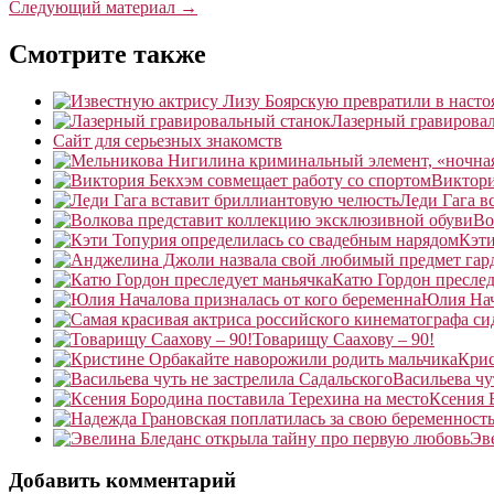
Следующий материал →
Смотрите также
Лазерный гравирова
Сайт для серьезных знакомств
Виктори
Леди Гага в
Во
Кэти
Катю Гордон преслед
Юлия Нач
Товарищу Саахову – 90!
Крис
Васильева чу
Ксения 
Эв
Добавить комментарий