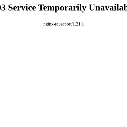
03 Service Temporarily Unavailab
nginx-reuseport/1.21.1