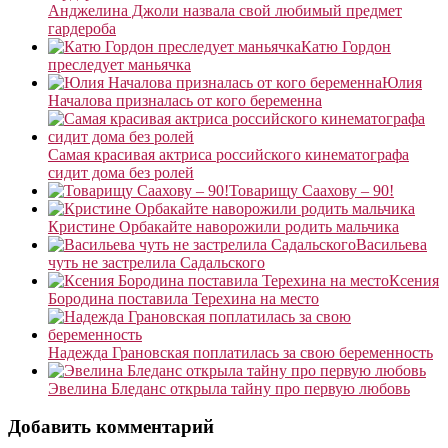
Анджелина Джоли назвала свой любимый предмет
гардероба
Катю Гордон
преследует маньячка
Юлия
Началова призналась от кого беременна
Самая красивая актриса российского кинематографа
сидит дома без ролей
Товарищу Саахову – 90!
Кристине Орбакайте наворожили родить мальчика
Васильева
чуть не застрелила Садальского
Ксения
Бородина поставила Терехина на место
Надежда Грановская поплатилась за свою беременность
Эвелина Бледанс открыла тайну про первую любовь
Добавить комментарий