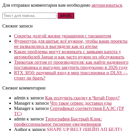
Для отправки комментария вам необходимо
авторизоваться
.
Свежие записи
Секреты долгой жизни украшения с танзанитом
Фурнитура для шитья: всё нужное, чтобы ваши проекты
не развалились и выглядели как из ателье
Какие проблемы могут возникать с замками капота у
автомобилей Jaguar и как часто нужно их обслуживать
Трикотаж оптом от производителя: как найти надежного
поставщика и выгодно закупить продукцию в 2026 году
RTX 3050: разумный вход в мир трассировки и DLSS —
стоит ли брать?
Свежие комментарии
admin
к записи
Как получить скидку в Читай Город?
Manager
к записи
Что такое сервис доставки еды
Manager
к записи
Сертификат соответствия ЕАЭС (ТР
ТС)
admin
к записи
Типография Быстрый Клик:
профессиональное тиснение ежедневников
Author
к записи
SHAPE UP BELT (ШЕЙП АП БЕЛТ)