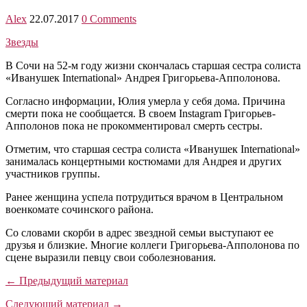
Alex
22.07.2017
0 Comments
Звезды
В Сочи на 52-м году жизни скончалась старшая сестра солиста
«Иванушек International» Андрея Григорьева-Апполонова.
Согласно информации, Юлия умерла у себя дома. Причина
смерти пока не сообщается. В своем Instagram Григорьев-
Апполонов пока не прокомментировал смерть сестры.
Отметим, что старшая сестра солиста «Иванушек International»
занималась концертными костюмами для Андрея и других
участников группы.
Ранее женщина успела потрудиться врачом в Центральном
военкомате сочинского района.
Со словами скорби в адрес звездной семьи выступают ее
друзья и близкие. Многие коллеги Григорьева-Апполонова по
сцене выразили певцу свои соболезнования.
← Предыдущий материал
Следующий материал →