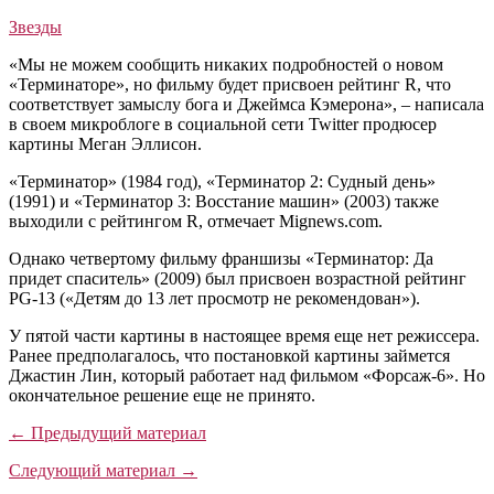
Звезды
«Мы не можем сообщить никаких подробностей о новом
«Терминаторе», но фильму будет присвоен рейтинг R, что
соответствует замыслу бога и Джеймса Кэмерона», – написала
в своем микроблоге в социальной сети Twitter продюсер
картины Меган Эллисон.
«Терминатор» (1984 год), «Терминатор 2: Судный день»
(1991) и «Терминатор 3: Восстание машин» (2003) также
выходили с рейтингом R, отмечает Mignews.com.
Однако четвертому фильму франшизы «Терминатор: Да
придет спаситель» (2009) был присвоен возрастной рейтинг
PG-13 («Детям до 13 лет просмотр не рекомендован»).
У пятой части картины в настоящее время еще нет режиссера.
Ранее предполагалось, что постановкой картины займется
Джастин Лин, который работает над фильмом «Форсаж-6». Но
окончательное решение еще не принято.
← Предыдущий материал
Следующий материал →