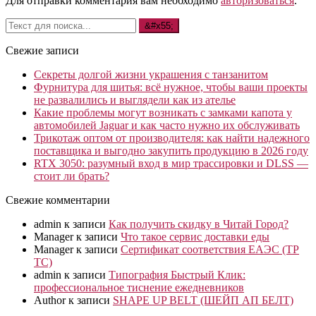
Для отправки комментария вам необходимо
авторизоваться
.
Свежие записи
Секреты долгой жизни украшения с танзанитом
Фурнитура для шитья: всё нужное, чтобы ваши проекты
не развалились и выглядели как из ателье
Какие проблемы могут возникать с замками капота у
автомобилей Jaguar и как часто нужно их обслуживать
Трикотаж оптом от производителя: как найти надежного
поставщика и выгодно закупить продукцию в 2026 году
RTX 3050: разумный вход в мир трассировки и DLSS —
стоит ли брать?
Свежие комментарии
admin
к записи
Как получить скидку в Читай Город?
Manager
к записи
Что такое сервис доставки еды
Manager
к записи
Сертификат соответствия ЕАЭС (ТР
ТС)
admin
к записи
Типография Быстрый Клик:
профессиональное тиснение ежедневников
Author
к записи
SHAPE UP BELT (ШЕЙП АП БЕЛТ)