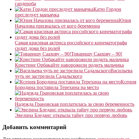
гардероба
Катю Гордон
преследует маньячка
Юлия
Началова призналась от кого беременна
Самая красивая актриса российского кинематографа
сидит дома без ролей
Товарищу Саахову – 90!
Кристине Орбакайте наворожили родить мальчика
Васильева
чуть не застрелила Садальского
Ксения
Бородина поставила Терехина на место
Надежда Грановская поплатилась за свою беременность
Эвелина Бледанс открыла тайну про первую любовь
Добавить комментарий