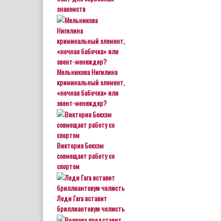
знакомств
Мельникова Нигилина
криминальный элемент,
«ночная бабочка» или
эвент-менеждер?
Виктория Бекхэм
совмещает работу со
спортом
Леди Гага вставит
бриллиантовую челюсть