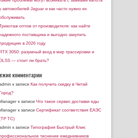
Какие проблемы могут возникать с замками капота
у автомобилей Jaguar и как часто нужно их
обслуживать
Трикотаж оптом от производителя: как найти
надежного поставщика и выгодно закупить
продукцию в 2026 году
RTX 3050: разумный вход в мир трассировки и
DLSS — стоит ли брать?
ежие комментарии
admin
к записи
Как получить скидку в Читай
Город?
Manager
к записи
Что такое сервис доставки еды
Manager
к записи
Сертификат соответствия ЕАЭС
(ТР ТС)
admin
к записи
Типография Быстрый Клик:
профессиональное тиснение ежедневников