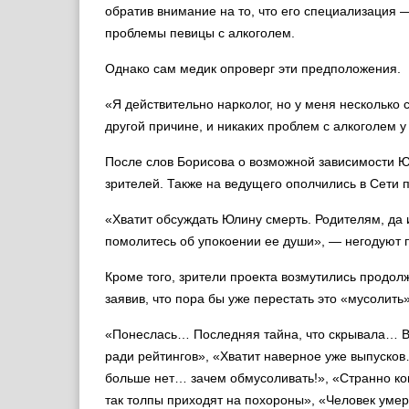
обратив внимание на то, что его специализация
проблемы певицы с алкоголем.
Однако сам медик опроверг эти предположения.
«Я действительно нарколог, но у меня нескольк
другой причине, и никаких проблем с алкоголем у
После слов Борисова о возможной зависимости Ю
зрителей. Также на ведущего ополчились в Сети 
«Хватит обсуждать Юлину смерть. Родителям, да
помолитесь об упокоении ее души», — негодуют 
Кроме того, зрители проекта возмутились продо
заявив, что пора бы уже перестать это «мусолить»
«Понеслась… Последняя тайна, что скрывала… Вс
ради рейтингов », «Хватит наверное уже выпусков
больше нет… зачем обмусоливать!», «Странно кон
так толпы приходят на похороны», «Человек уме