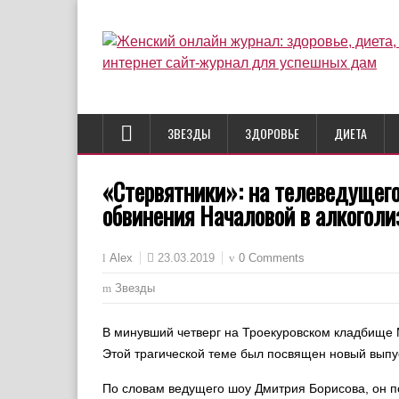
ЗВЕЗДЫ
ЗДОРОВЬЕ
ДИЕТА
«Стервятники»: на телеведущего
обвинения Началовой в алкоголи
23.03.2019
0 Comments
Alex
Звезды
В минувший четверг на Троекуровском кладбище
Этой трагической теме был посвящен новый выпу
По словам ведущего шоу Дмитрия Борисова, он 