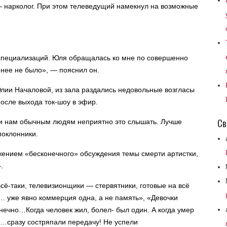
 — нарколог. При этом телеведущий намекнул на возможные
о специализаций. Юля обращалась ко мне по совершенно
 нее не было», — пояснил он.
лии Началовой, из зала раздались недовольные возгласы
после выхода ток-шоу в эфир.
Св
 и нам обычным людям неприятно это слышать. Лучше
поклонники.
лжением «бесконечного» обсуждения темы смерти артистки,
.
ё-таки, телевизионщики — стервятники, готовые на всё
… уже явно коммерция одна, а не память », «Девочки
ечно…Когда человек жил, болел- был один. А когда умер
р…сразу состряпали передачу! Не успели