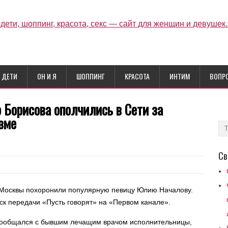
ДЕТИ
ОН И Я
ШОППИНГ
КРАСОТА
ИНТИМ
ВОПР
 Борисова ополчились в Сети за
зме
Св
 Москвы похоронили популярную певицу Юлию Началову.
ск передачи «Пусть говорят» на «Первом канале».
пообщался с бывшим лечащим врачом исполнительницы,