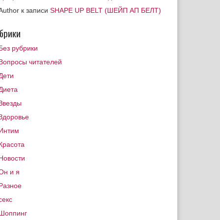
Author
к записи
SHAPE UP BELT (ШЕЙП АП БЕЛТ)
брики
Без рубрики
Вопросы читателей
Дети
Диета
Звезды
Здоровье
Интим
Красота
Новости
Он и я
Разное
секс
Шоппинг